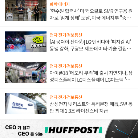
화학·에너지
'한수원 협력사' 미국 오클로 SMR 연구용 원
자로 '임계 상태' 도달, 미국 에너지부 "중요
한 이정표"
전자·전기·정보통신
[AI 뭉쳐야 산다⑧] LG·엔비디아 '피지컬 AI'
동맹 강화, 구광모 제조·데이터·기술 결집
해 종합 로보틱스 기업으로
전자·전기·정보통신
아이폰18 '메모리 부족'에 출시 지연되나, 삼
성디스플레이 LG디스플레이 LG이노텍 '탈
애플' 수익 다각화 속도
전자·전기·정보통신
삼성전자 넷리스트와 특허분쟁 매듭, 5년 동
안 최대 1.3조 라이선스비 지급