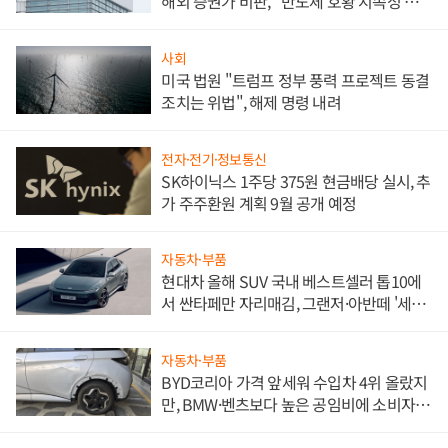
해외 증권가 비판, "반도체 호황 지속성 의
문"
사회
미국 법원 "트럼프 정부 풍력 프로젝트 동결
조치는 위법", 해제 명령 내려
전자·전기·정보통신
SK하이닉스 1주당 375원 현금배당 실시, 추
가 주주환원 계획 9월 공개 예정
자동차·부품
현대차 올해 SUV 국내 베스트셀러 톱10에
서 싼타페만 자리매김, 그랜저·아반떼 '세단
쌍끌이'로 내수 방어
자동차·부품
BYD코리아 가격 앞세워 수입차 4위 올랐지
만, BMW·벤츠보다 높은 공임비에 소비자
불만 폭발