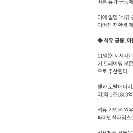
따른 유가 급등에
이에 일명 ‘석유
이어진 친환경 에
◆ 석유 공룡, 
11일(현지시각)
기 트레이딩 부문
으로 추산된다.
쉘과 토탈에너지스 
러(약 1조1800
석유 기업은 원유
파이낸셜타임스는
석유제품 유통을