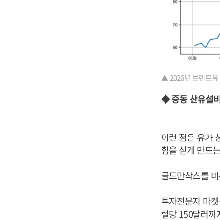
▲ 2026년 브렌트유
◆ 중동 산유설비
이런 점은 유가 
힘을 싣게 만드는
골드만삭스를 비
투자전문지 마켓워
럴당 150달러까