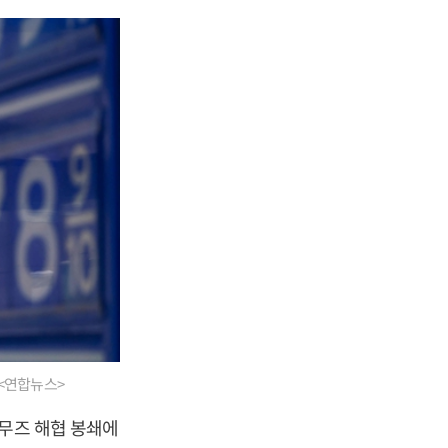
 <연합뉴스>
르무즈 해협 봉쇄에