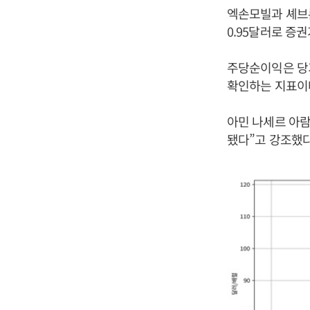
엑손모빌과 셰브론
0.95달러로 증
주당순이익은 당
확인하는 지표이
아민 나세르 아람
됐다”고 강조했다