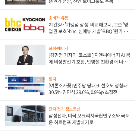
증권가 전망, 신인 보이그룹도 주목
소비자·유통
치킨3사 '가맹점 상생' 비교해보니, 교촌 '영
업권 보호'·bhc '신메뉴 개발'·BBQ '원가 부
담'
화학·에너지
[김민정 기자의 '코스뽀'] 지엔씨에너지 AI 붐
에 비상발전기 호황, 안병철 친환경 에너지
발전전문기업 향한다
정치
[여론조사꽃] 민주당 당대표 선호도 정청래
30.5%·김민석 29.6%, 0.9%p 초접전
전자·전기·정보통신
삼성전자, 미국 오크리지국립연구소와 극저
온 히트펌프 개발하기로