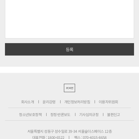
PC버전
회사소개
윤리강령
개인정보처리방침
이용자위원회
청소년보호정책
정정·반론보도
기사심의규정
불편신고
서울특별시 성동구 성수일로 39-34 서울숲더스페이스 12층
대표전화 : 1800-6522
팩스 : 070-4015-8658