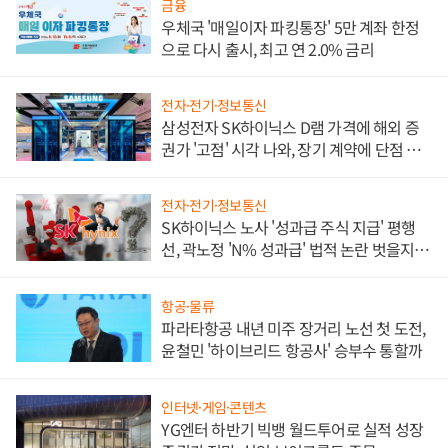
금융
우체국 '매일이자 파킹통장' 5만 계좌 한정
으로 다시 출시, 최고 연 2.0% 금리
전자·전기·정보통신
삼성전자 SK하이닉스 D램 가격에 해외 증
권가 '고점' 시각 나와, 장기 계약에 단점 부
각
전자·전기·정보통신
SK하이닉스 노사 '성과급 주식 지급' 평행
선, 곽노정 'N% 성과급' 법적 논란 벗을지 주
목
항공·물류
파라타항공 내년 미주 장거리 노선 첫 도전,
윤철민 '하이브리드 항공사' 승부수 통할까
인터넷·게임·콘텐츠
YG엔터 하반기 빅뱅 월드투어로 실적 성장