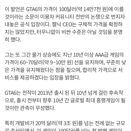
이 발언은 GTA6의 가격이 100달러(약 14만7천 원)에 이를
것이라는 소문이 이용자 커뮤니티 전반의 논쟁으로 번지자
내놓은 공식 입장이다. 젤닉 CEO는 구체적 가격을 확정하
지는 않았지만, 터무니없이 비싼 수준은 아닐 것임을 분명
히 했다.
그는 또 그간 물가 상승에도 지난 10년 이상 AAA급 게임의
가격이 60~70달러(약 9~10만 원) 선을 유지하며, 꾸준히 낮
은 가격을 유지해왔다는 점을 짚으며, 합리적 가격으로 서
비스를 제공하겠다는 입장을 밝혔다.
GTA6는 전작이 2013년 출시 된 뒤 10년 넘게 걸린 후속작
으로, 출시 전부터 향후 10년 간 글로벌 최대 흥행게임이 될
것이란 관측이 무성했다.
특히 개발비가 20억 달러(약 3조 원)를 넘는 전례 없는 규모
로 추산되면서, 이 게임이 100달러를 넘는 첫 번째 게임이