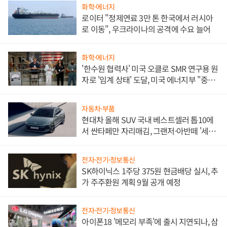
화학·에너지
로이터 "정제연료 3만 톤 한국에서 러시아
로 이동", 우크라이나의 공격에 수요 늘어
화학·에너지
'한수원 협력사' 미국 오클로 SMR 연구용 원
자로 '임계 상태' 도달, 미국 에너지부 "중요
한 이정표"
자동차·부품
현대차 올해 SUV 국내 베스트셀러 톱10에
서 싼타페만 자리매김, 그랜저·아반떼 '세단
쌍끌이'로 내수 방어
전자·전기·정보통신
SK하이닉스 1주당 375원 현금배당 실시, 추
가 주주환원 계획 9월 공개 예정
전자·전기·정보통신
아이폰18 '메모리 부족'에 출시 지연되나, 삼