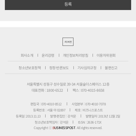
PC버전
회사소개
윤리강령
개인정보처리방침
이용자위원회
청소년보호정책
정정·반론보도
기사심의규정
불편신고
서울특별시 성동구 성수일로 39-34 서울숲더스페이스 12층
대표전화 : 1800-6522
팩스 : 070-4015-8658
편집국 : 070-4010-8512
사업본부 : 070-4010-7078
등록번호 : 서울 아 02897
제호 : 비즈니스포스트
등록일: 2013.11.13
발행·편집인 : 강석운
발행일자: 2013년 12월 2일
청소년보호책임자 : 강석운
ISSN : 2636-171X
Copyright ⓒ
B
USINESSPOST
. All rights reserved.