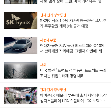
자로 '임계 상태' 도달, 미국 에너지부 "중요
한 이정표"
전자·전기·정보통신
SK하이닉스 1주당 375원 현금배당 실시, 추
가 주주환원 계획 9월 공개 예정
자동차·부품
현대차 올해 SUV 국내 베스트셀러 톱10에
서 싼타페만 자리매김, 그랜저·아반떼 '세단
쌍끌이'로 내수 방어
사회
미국 법원 "트럼프 정부 풍력 프로젝트 동결
조치는 위법", 해제 명령 내려
전자·전기·정보통신
아이폰18 '메모리 부족'에 출시 지연되나, 삼
성디스플레이 LG디스플레이 LG이노텍 '탈
애플' 수익 다각화 속도