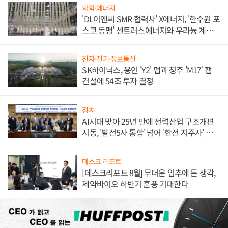
화학·에너지
'DL이앤씨 SMR 협력사' X에너지, '한수원 포
스코 동맹' 센트러스에너지와 우라늄 계약
체결
전자·전기·정보통신
SK하이닉스, 용인 'Y2' 팹과 청주 'M17' 팹
건설에 54조 투자 결정
정치
AI시대 맞아 25년 만에 전력산업 구조개편
시동, '발전5사 통합' 넘어 '한전 지주사' 재편
론도
데스크 리포트
[데스크리포트 8월] 무더운 입추에 든 생각,
제약바이오 하반기 훈풍 기대한다