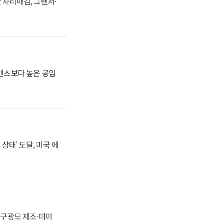
 자리매김, 그랜저·
·벤츠보다 높은 공임
상태' 도달, 미국 에
화, 구광모 제조·데이