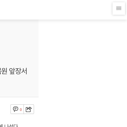
복원 앞장서
0
에 나선다.