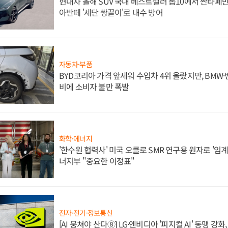
현대차 올해 SUV 국내 베스트셀러 톱10에서 싼타페만
아반떼 '세단 쌍끌이'로 내수 방어
자동차·부품
BYD코리아 가격 앞세워 수입차 4위 올랐지만, BMW
비에 소비자 불만 폭발
화학·에너지
'한수원 협력사' 미국 오클로 SMR 연구용 원자로 '임계 
너지부 "중요한 이정표"
전자·전기·정보통신
[AI 뭉쳐야 산다⑧] LG·엔비디아 '피지컬 AI' 동맹 강