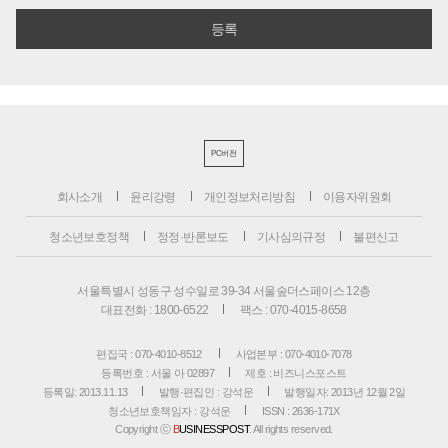
PC버전
회사소개
윤리강령
개인정보처리방침
이용자위원회
청소년보호정책
정정·반론보도
기사심의규정
불편신고
서울특별시 성동구 성수일로 39-34 서울숲더스페이스 12층
대표전화 : 1800-6522
팩스 : 070-4015-8658
편집국 : 070-4010-8512
사업본부 : 070-4010-7078
등록번호 : 서울 아 02897
제호 : 비즈니스포스트
등록일: 2013.11.13
발행·편집인 : 강석운
발행일자: 2013년 12월 2일
청소년보호책임자 : 강석운
ISSN : 2636-171X
Copyright ⓒ
B
USINESSPOST
. All rights reserved.