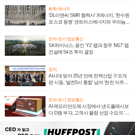
화학·에너지
'DL이앤씨 SMR 협력사' X에너지, '한수원
포스코 동맹' 센트러스에너지와 우라늄
계약 체결
전자·전기·정보통신
SK하이닉스, 용인 'Y2' 팹과 청주 'M17' 팹
건설에 54조 투자 결정
정치
AI시대 맞아 25년 만에 전력산업 구조개
편 시동, '발전5사 통합' 넘어 '한전 지주사'
재편론도
전자·전기·정보통신
AI 메모리반도체 시장에서 낸드플래시보
다 D램 부각, 고객사 물량 선점 수요의 '우
선순위'