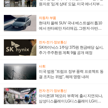
원자로 '임계 상태' 도달, 미국 에너지부
"중요한 이정표"
자동차·부품
현대차 올해 SUV 국내 베스트셀러 톱10
에서 싼타페만 자리매김, 그랜저·아반떼
'세단 쌍끌이'로 내수 방어
전자·전기·정보통신
SK하이닉스 1주당 375원 현금배당 실시,
추가 주주환원 계획 9월 공개 예정
사회
미국 법원 "트럼프 정부 풍력 프로젝트 동
결 조치는 위법", 해제 명령 내려
전자·전기·정보통신
아이폰18 '메모리 부족'에 출시 지연되나,
삼성디스플레이 LG디스플레이 LG이노
텍 '탈애플' 수익 다각화 속도