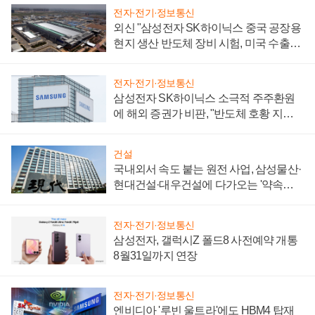
전자·전기·정보통신
외신 "삼성전자 SK하이닉스 중국 공장용
현지 생산 반도체 장비 시험, 미국 수출통
제 대비"
전자·전기·정보통신
삼성전자 SK하이닉스 소극적 주주환원
에 해외 증권가 비판, "반도체 호황 지속
성 의문"
건설
국내외서 속도 붙는 원전 사업, 삼성물산·
현대건설·대우건설에 다가오는 '약속의
시간'
전자·전기·정보통신
삼성전자, 갤럭시Z 폴드8 사전예약 개통
8월31일까지 연장
전자·전기·정보통신
엔비디아 '루빈 울트라'에도 HBM4 탑재