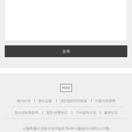
PC버전
회사소개
윤리강령
개인정보처리방침
이용자위원회
청소년보호정책
정정·반론보도
기사심의규정
불편신고
서울특별시 성동구 성수일로 39-34 서울숲더스페이스 12층