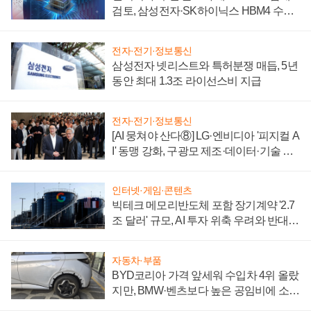
검토, 삼성전자·SK하이닉스 HBM4 수율
에 주도권 갈린다
전자·전기·정보통신
삼성전자 넷리스트와 특허분쟁 매듭, 5년
동안 최대 1.3조 라이선스비 지급
전자·전기·정보통신
[AI 뭉쳐야 산다⑧] LG·엔비디아 '피지컬 A
I' 동맹 강화, 구광모 제조·데이터·기술 결
집해 종합 로보틱스 기업으로
인터넷·게임·콘텐츠
빅테크 메모리반도체 포함 장기계약 '2.7
조 달러' 규모, AI 투자 위축 우려와 반대
신호
자동차·부품
BYD코리아 가격 앞세워 수입차 4위 올랐
지만, BMW·벤츠보다 높은 공임비에 소비
자 불만 폭발