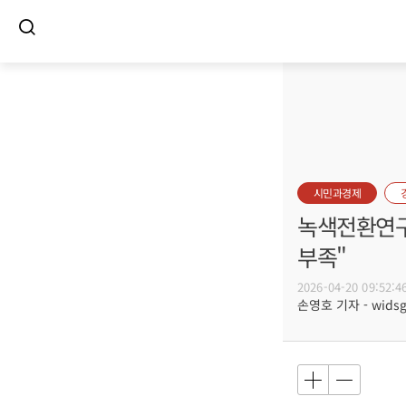
시민과경제
녹색전환연구소
부족"
2026-04-20 09:52:4
손영호 기자 - widsg@