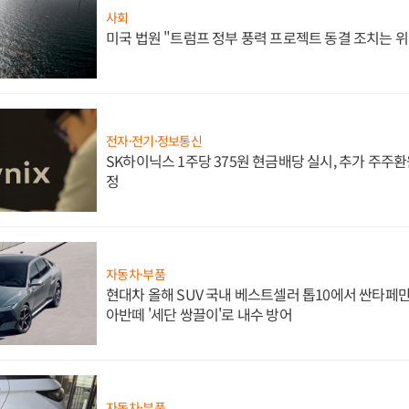
사회
미국 법원 "트럼프 정부 풍력 프로젝트 동결 조치는 위
전자·전기·정보통신
SK하이닉스 1주당 375원 현금배당 실시, 추가 주주환
정
자동차·부품
현대차 올해 SUV 국내 베스트셀러 톱10에서 싼타페만
아반떼 '세단 쌍끌이'로 내수 방어
자동차·부품