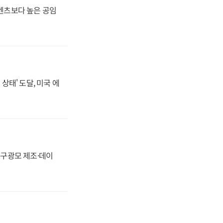
·벤츠보다 높은 공임
상태' 도달, 미국 에
화, 구광모 제조·데이