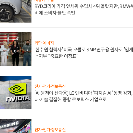
BYD코리아 가격 앞세워 수입차 4위 올랐지만, BMW
비에 소비자 불만 폭발
화학·에너지
'한수원 협력사' 미국 오클로 SMR 연구용 원자로 '임계 
너지부 "중요한 이정표"
전자·전기·정보통신
[AI 뭉쳐야 산다⑧] LG·엔비디아 '피지컬 AI' 동맹 강
터·기술 결집해 종합 로보틱스 기업으로
전자·전기·정보통신