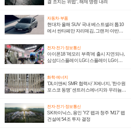
결 조치는 위법", 해제 명령 내려
자동차·부품
현대차 올해 SUV 국내 베스트셀러 톱10
에서 싼타페만 자리매김, 그랜저·아반떼
'세단 쌍끌이'로 내수 방어
전자·전기·정보통신
아이폰18 '메모리 부족'에 출시 지연되나,
삼성디스플레이 LG디스플레이 LG이노
텍 '탈애플' 수익 다각화 속도
화학·에너지
'DL이앤씨 SMR 협력사' X에너지, '한수원
포스코 동맹' 센트러스에너지와 우라늄
계약 체결
전자·전기·정보통신
SK하이닉스, 용인 'Y2' 팹과 청주 'M17' 팹
건설에 54조 투자 결정