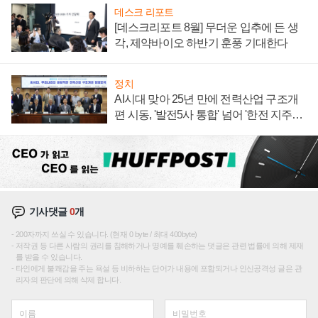
데스크 리포트
[데스크리포트 8월] 무더운 입추에 든 생
각, 제약바이오 하반기 훈풍 기대한다
정치
AI시대 맞아 25년 만에 전력산업 구조개
편 시동, '발전5사 통합' 넘어 '한전 지주사'
재편론도
기사댓글
0
개
200자까지 쓰실 수 있습니다. (현재 0 byte / 최대 400byte)
저작권 등 다른 사람의 권리를 침해하거나 명예를 훼손하는 댓글은 관련 법률에 의해 제재
를 받을 수 있습니다.
타인에게 불쾌감을 주는 욕설 등 비하하는 단어가 내용에 포함되거나 인신공격성 글은 관
리자의 판단에 의해 삭제 합니다.