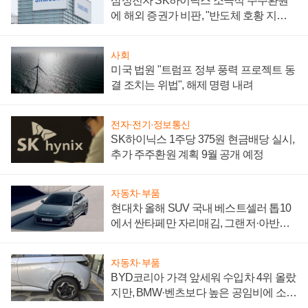
삼성전자 SK하이닉스 소극적 주주환원
에 해외 증권가 비판, "반도체 호황 지속
성 의문"
사회
미국 법원 "트럼프 정부 풍력 프로젝트 동
결 조치는 위법", 해제 명령 내려
전자·전기·정보통신
SK하이닉스 1주당 375원 현금배당 실시,
추가 주주환원 계획 9월 공개 예정
자동차·부품
현대차 올해 SUV 국내 베스트셀러 톱10
에서 싼타페만 자리매김, 그랜저·아반떼
'세단 쌍끌이'로 내수 방어
자동차·부품
BYD코리아 가격 앞세워 수입차 4위 올랐
지만, BMW·벤츠보다 높은 공임비에 소비
자 불만 폭발