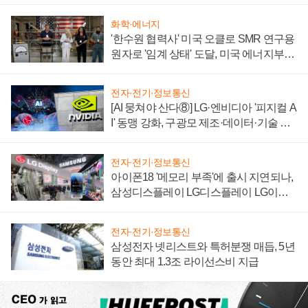
화학·에너지
'한수원 협력사' 미국 오클로 SMR 연구용
원자로 '임계 상태' 도달, 미국 에너지부
"중요한 이정표"
전자·전기·정보통신
[AI 뭉쳐야 산다⑧] LG·엔비디아 '피지컬 A
I' 동맹 강화, 구광모 제조·데이터·기술 결
집해 종합 로보틱스 기업으로
전자·전기·정보통신
아이폰18 '메모리 부족'에 출시 지연되나,
삼성디스플레이 LG디스플레이 LG이노
텍 '탈애플' 수익 다각화 속도
전자·전기·정보통신
삼성전자 넷리스트와 특허분쟁 매듭, 5년
동안 최대 1.3조 라이선스비 지급