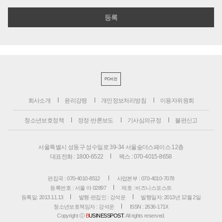
PC버전
회사소개
윤리강령
개인정보처리방침
이용자위원회
청소년보호정책
정정·반론보도
기사심의규정
불편신고
서울특별시 성동구 성수일로 39-34 서울숲더스페이스 12층
대표전화 : 1800-6522
팩스 : 070-4015-8658
편집국 : 070-4010-8512
사업본부 : 070-4010-7078
등록번호 : 서울 아 02897
제호 : 비즈니스포스트
등록일: 2013.11.13
발행·편집인 : 강석운
발행일자: 2013년 12월 2일
청소년보호책임자 : 강석운
ISSN : 2636-171X
Copyright ⓒ
B
USINESSPOST
. All rights reserved.