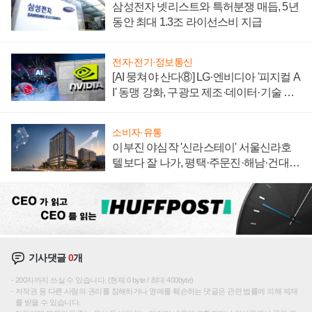
삼성전자 넷리스트와 특허분쟁 매듭, 5년
동안 최대 1.3조 라이선스비 지급
전자·전기·정보통신
[AI 뭉쳐야 산다⑧] LG·엔비디아 '피지컬 A
I' 동맹 강화, 구광모 제조·데이터·기술 결
집해 종합 로보틱스 기업으로
소비자·유통
이부진 야심작 '신라스테이' 서울신라호
텔보다 잘 나가, 평택·주문진·해남·건대로
성장판 더 넓힌다
기사댓글
0
개
200자까지 쓰실 수 있습니다. (현재 0 byte / 최대 400byte)
저작권 등 다른 사람의 권리를 침해하거나 명예를 훼손하는 댓글은 관련 법률에 의해 제재
를 받을 수 있습니다.