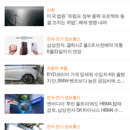
사회
미국 법원 "트럼프 정부 풍력 프로젝트 동
결 조치는 위법", 해제 명령 내려
전자·전기·정보통신
삼성전자, 갤럭시Z 폴드8 사전예약 개통
8월31일까지 연장
자동차·부품
BYD코리아 가격 앞세워 수입차 4위 올랐
지만, BMW·벤츠보다 높은 공임비에 소비
자 불만 폭발
전자·전기·정보통신
엔비디아 '루빈 울트라'에도 HBM4 탑재
검토, 삼성전자·SK하이닉스 HBM4 수율
에 주도권 갈린다
전자·전기·정보통신