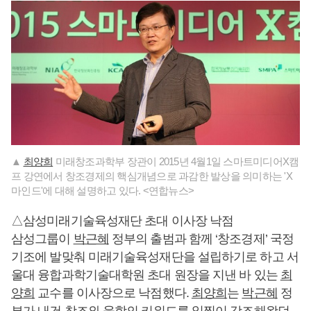
▲
최양희
미래창조과학부 장관이 2015년 4월1일 스마트미디어X캠
프 강연에서 창조경제의 핵심개념으로 과감한 발상을 의미하는 'X
마인드'에 대해 설명하고 있다. <연합뉴스>
△삼성미래기술육성재단 초대 이사장 낙점
삼성그룹이
박근혜
정부의 출범과 함께 ‘창조경제’ 국정
기조에 발맞춰 미래기술육성재단을 설립하기로 하고 서
울대 융합과학기술대학원 초대 원장을 지낸 바 있는
최
양희
교수를 이사장으로 낙점했다.
최양희
는
박근혜
정