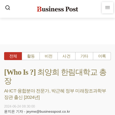
전체
활동
비전
사건
기타
어록
[Who Is ?] 최양희 한림대학교 총
장
AI·ICT·융합분야 전문가, 박근혜 정부 미래창조과학부
장관 출신 [2024년]
2024-06-24 08:30:00
윤지은 기자 - jeyme@businesspost.co.kr