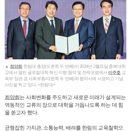
▲
최양희
한림대 총장(오른쪽 두 번째)이 2024년 2월21일 충북대학
교에서 열린 글로컬대학 혁신 이행 협약 및 전략포럼에서
이주호
교
육부 장관 겸 사회부총리(왼쪽 두 번째)와 협약서에 서명하고 기념
사진을 찍고 있다. <한림대>
최양희
는 사회변화를 주도하고 새로운 미래가 설계되는
역동적인 교류의 장으로 대학을 거듭나도록 하는 데 힘
을 쏟고자 했다.
균형잡힌 가치관, 소통능력, 배려를 한림의 교육철학으