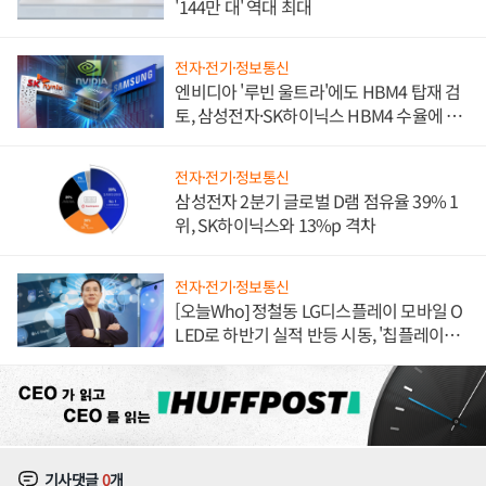
'144만 대' 역대 최대
전자·전기·정보통신
엔비디아 '루빈 울트라'에도 HBM4 탑재 검
토, 삼성전자·SK하이닉스 HBM4 수율에 주
도권 갈린다
전자·전기·정보통신
삼성전자 2분기 글로벌 D램 점유율 39% 1
위, SK하이닉스와 13%p 격차
전자·전기·정보통신
[오늘Who] 정철동 LG디스플레이 모바일 O
LED로 하반기 실적 반등 시동, '칩플레이
션'에 가격 인하 압박은 부담
기사댓글
0
개