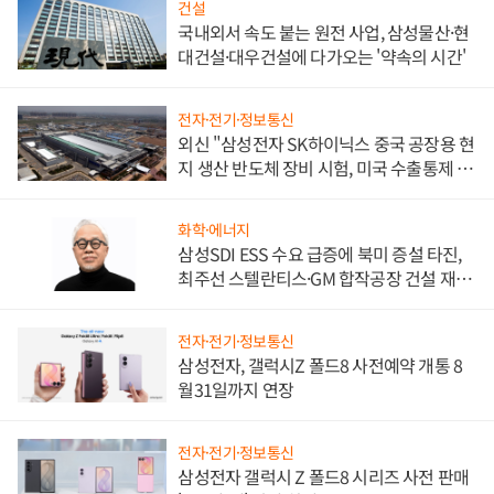
건설
국내외서 속도 붙는 원전 사업, 삼성물산·현
대건설·대우건설에 다가오는 '약속의 시간'
전자·전기·정보통신
외신 "삼성전자 SK하이닉스 중국 공장용 현
지 생산 반도체 장비 시험, 미국 수출통제 대
비"
화학·에너지
삼성SDI ESS 수요 급증에 북미 증설 타진,
최주선 스텔란티스·GM 합작공장 건설 재추
진하나
전자·전기·정보통신
삼성전자, 갤럭시Z 폴드8 사전예약 개통 8
월31일까지 연장
전자·전기·정보통신
삼성전자 갤럭시 Z 폴드8 시리즈 사전 판매