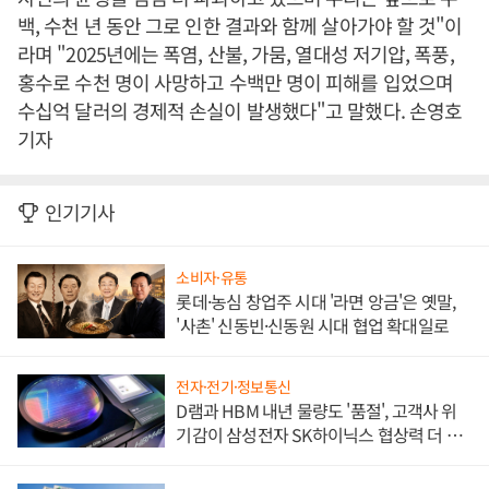
백, 수천 년 동안 그로 인한 결과와 함께 살아가야 할 것"이
라며 "2025년에는 폭염, 산불, 가뭄, 열대성 저기압, 폭풍,
홍수로 수천 명이 사망하고 수백만 명이 피해를 입었으며
수십억 달러의 경제적 손실이 발생했다"고 말했다. 손영호
기자
인기기사
소비자·유통
롯데·농심 창업주 시대 '라면 앙금'은 옛말,
'사촌' 신동빈·신동원 시대 협업 확대일로
전자·전기·정보통신
D램과 HBM 내년 물량도 '품절', 고객사 위
기감이 삼성전자 SK하이닉스 협상력 더 키
워