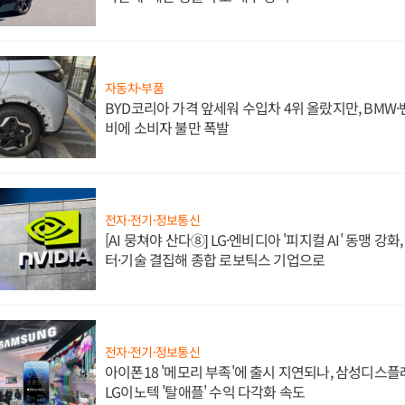
자동차·부품
BYD코리아 가격 앞세워 수입차 4위 올랐지만, BMW
비에 소비자 불만 폭발
전자·전기·정보통신
[AI 뭉쳐야 산다⑧] LG·엔비디아 '피지컬 AI' 동맹 강
터·기술 결집해 종합 로보틱스 기업으로
전자·전기·정보통신
아이폰18 '메모리 부족'에 출시 지연되나, 삼성디스
LG이노텍 '탈애플' 수익 다각화 속도