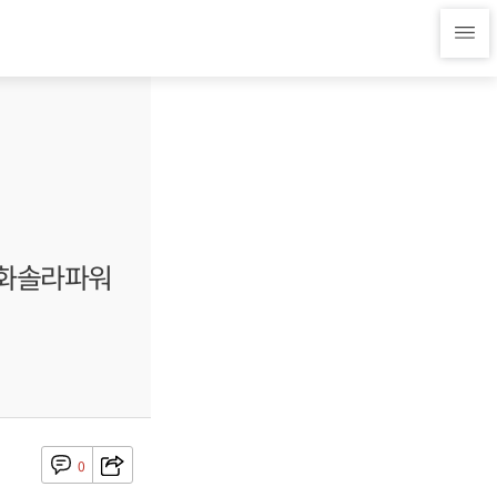
한화솔라파워
0