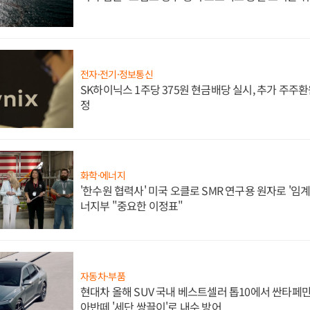
전자·전기·정보통신
SK하이닉스 1주당 375원 현금배당 실시, 추가 주주환
정
화학·에너지
'한수원 협력사' 미국 오클로 SMR 연구용 원자로 '임계 
너지부 "중요한 이정표"
자동차·부품
현대차 올해 SUV 국내 베스트셀러 톱10에서 싼타페만
아반떼 '세단 쌍끌이'로 내수 방어