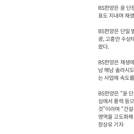
BS한양은 윤 단
표도 지내며 재
BS한양은 단일 
광, 고흥만 수상
왔다.
BS한양은 재생에
남 해남 솔라시도
는 사업에 속도를
BS한양은 “윤 
심에서 풍력 등
것”이라며 “건
영역을 고도화해
장상유 기자