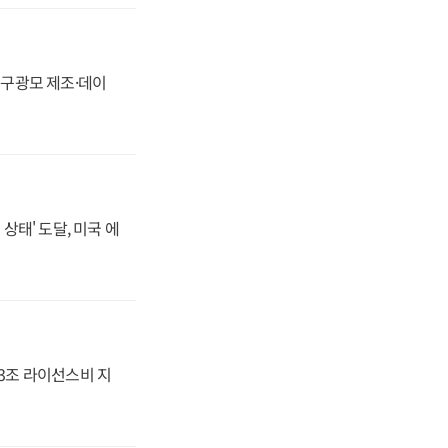
화, 구광모 제조·데이
상태' 도달, 미국 에
.3조 라이선스비 지