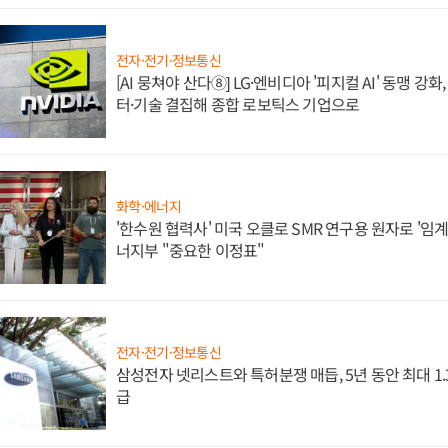
전자·전기·정보통신
[AI 뭉쳐야 산다⑧] LG·엔비디아 '피지컬 AI' 동맹 강
터·기술 결집해 종합 로보틱스 기업으로
화학·에너지
'한수원 협력사' 미국 오클로 SMR 연구용 원자로 '임계 
너지부 "중요한 이정표"
전자·전기·정보통신
삼성전자 넷리스트와 특허분쟁 매듭, 5년 동안 최대 1
급