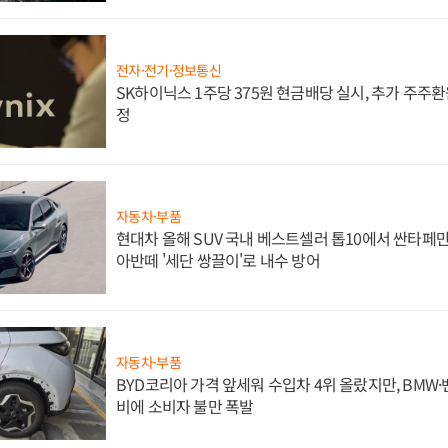
전자·전기·정보통신
SK하이닉스 1주당 375원 현금배당 실시, 추가 주주환
정
자동차·부품
현대차 올해 SUV 국내 베스트셀러 톱10에서 싼타페만
아반떼 '세단 쌍끌이'로 내수 방어
자동차·부품
BYD코리아 가격 앞세워 수입차 4위 올랐지만, BMW
비에 소비자 불만 폭발