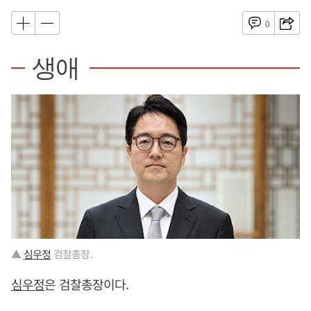
0
생애
▲
심우정
검찰총장.
심우정
은 검찰총장이다.