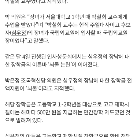
박철희 교수였다고 지적했다.
박 의원은 “장녀가 서울대학교 1학년 때 박철희 교수에게
수업을 받았다”며 “박철희 교수는 현직 주일대사이고 후보
자(
심우정
)의 장녀가 국립외교원에 입사할 때 국립외교원
장이었다”고 말했다.
같은 달 4일 진행된 인사청문회에서는
심우정
의 장남에 대
한 장학금의 이른바 ‘뇌물 논란’이 이어졌다.
박은정 조국혁신당 의원은
심우정
의 장남에 대한 장학금 전
액지원이 ‘뇌물’이라고 지적했다.
해당 장학금은 고등학교 1~2학년을 대상으로 고교 재학시
절에는 해마다 500만 원을 지급하는 민간장학 제도였던 것
으로 알려져 있다.
심우정
의 아들은 고등학교 재학시절 장학금으로 학비 전액