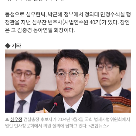
동생으로 심우현씨, 박근혜 정부에서 청와대 민정수석실 행
정관을 지낸 심우찬 변호사(사법연수원 40기)가 있다. 장인
은 고 김충경 동아연필 회장이다.
◆ 기타
▲
심우정
검찰총장 후보자가 2024년 9월3일 국회 법제사법위원회에서
열린 인사청문회에서 의원 질의에 답하고 있다. <연합뉴스>