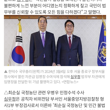
불편하게 느낀 부분이 어디였는지 정확하게 짚고 국민이 법
무부를 신뢰할 수 있도록 모든 힘을 다하겠다"고 말했다.
▲ 한덕수 국무총리(왼쪽)가 2024년 3월4일 오후 서울 종로구 정부서울
청사에서 열린 차관급 임명장 수여식에 참석해
심우정
법무부 차관에게
임명장을 전달한 뒤 기념 촬영하고 있다. <연합뉴스>
△최순실 국정농단 관련 우병우 민정수석 수사
심우정
은 공직자 비위전담 부서인 서울중앙지방검찰청 형
사1부 부장검사로서 이른바 '최순실 국정농단 및 민간 불법