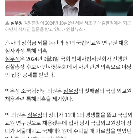
▲
심우정
검찰총장이 2024년 10월2일 서울 서초구 대검찰청에서 퇴근
하면서 취재진 질문을 받고 있다. <연합뉴스>
△자녀 장학금 뇌물 논란과 장녀 국립외교원 연구원 채용
심사과정 특혜 의혹
심우정
은 2024년 9월3일 국회 법제사법위원회가 진행한
검찰총장 후보자 인사청문회에서 자년 관련 의혹으로 야당
의 집중 공세를 받았다.
박은정 조국혁신당 의원은
심우정
의 첫째딸의 국립 외교원
채용관련 특혜의혹을 제기했다.
박 의원은
심우정
의 장녀가 11대 1의 경쟁률을 뚫고 국립외
교원 연구원으로 채용됐는데 입사 당시 국립외교원장이 장
녀가 서울대학교 국제대학원에 수학할 때 가르침을 받았던