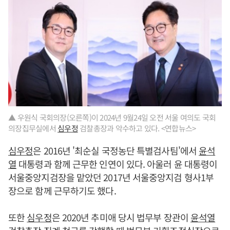
▲ 우원식 국회의장(오른쪽)이 2024년 9월24일 오전 서울 여의도 국회
의장집무실에서
심우정
검찰총장과 악수하고 있다. <연합뉴스>
심우정
은 2016년 '최순실 국정농단 특별검사팀'에서
윤석
열
대통령과 함께 근무한 인연이 있다. 아울러 윤 대통령이
서울중앙지검장을 맡았던 2017년 서울중앙지검 형사1부
장으로 함께 근무하기도 했다.
또한
심우정
은 2020년 추미애 당시 법무부 장관이
윤석열