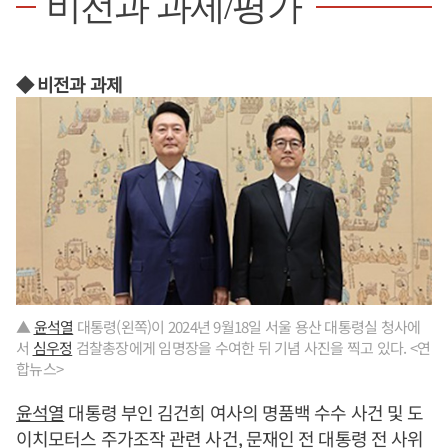
비전과 과제/평가
◆ 비전과 과제
▲
윤석열
대통령(왼쪽)이 2024년 9월18일 서울 용산 대통령실 청사에
서
심우정
검찰총장에게 임명장을 수여한 뒤 기념 사진을 찍고 있다. <연
합뉴스>
윤석열
대통령 부인 김건희 여사의 명품백 수수 사건 및 도
이치모터스 주가조작 관련 사건, 문재인 전 대통령 전 사위