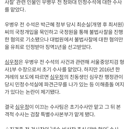
사찰' 관련 인물인 우병우 전 청와대 민정수석에 대한 수사
를 맡았다.
우병우 전 수석은 박근혜 정부 당시 최순실(개명 후 최서원)
씨의 국정개입을 묵인하고 국정원을 통해 불법사찰을 진행
한 혐의로 기소됐으나 대법원에서 불법사찰에 대한 혐의만
을 유죄로 인정받아 징역1년을 선고받았다.
심우정
은 우병우 전 수석의 사건과 관련해 서울중앙지검 형
사1부 수장으로서 초기 수사를 맡았다. 하지만 2016년 한
겨레의 보도에 따르면
심우정
의 친동생인 심우찬 행정관이
당시 민정수석실에 파견근무를 나가 있는 등 이해충돌 여지
가 있다는 논란이 제기됐다.
결국
심우정
이 이끄는 수사팀은 초기수사만 맡고 그 뒤 본
격적 수사는 검찰 특별수사본부가 맡게 됐다.