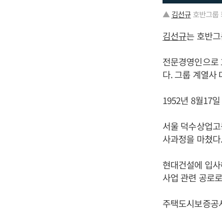
▲
김선규
호반그룹 
김선규
는 호반그
전문경영인으로 
다. 그룹 계열사
1952년 8월17
서울 덕수상업고
사과정을 마쳤다
현대건설에 입사해
사업 관련 공로
주택도시보증공사(