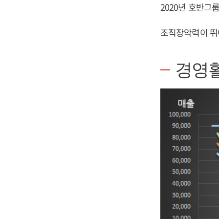
2020년 호반그
조직장악력이 뛰
경영