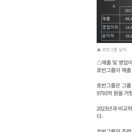
▲ 호반그룹 실적.
△매출 및 영업
호반그룹이 매출
호반그룹은 그룹 전
9793억 원을 거
2023년과 비교하
다.
호반그룹의 주력 