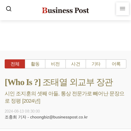
전체
활동
비전
사건
기타
어록
[Who Is ?] 조태열 외교부 장관
시인 조지훈의 셋째 아들, 통상 전문가로 빼어난 문장으
로 정평 [2024년]
2024-08-13 08:30:00
조충희 기자 - choongbiz@businesspost.co.kr