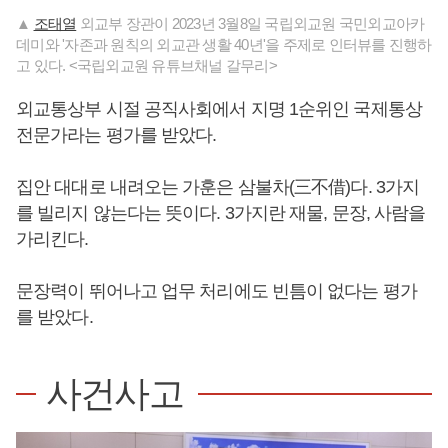
▲
조태열
외교부 장관이 2023년 3월8일 국립외교원 국민외교아카
데미와 '자존과 원칙의 외교관 생활 40년'을 주제로 인터뷰를 진행하
고 있다. <국립외교원 유튜브채널 갈무리>
외교통상부 시절 공직사회에서 지명 1순위인 국제통상
전문가라는 평가를 받았다.
집안 대대로 내려오는 가훈은 삼불차(三不借)다. 3가지
를 빌리지 않는다는 뜻이다. 3가지란 재물, 문장, 사람을
가리킨다.
문장력이 뛰어나고 업무 처리에도 빈틈이 없다는 평가
를 받았다.
사건사고