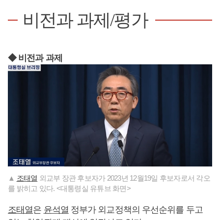
비전과 과제/평가
◆ 비전과 과제
▲
조태열
외교부 장관 후보자가 2023년 12월19일 후보자로서 각오
를 밝히고 있다. <대통령실 유튜브 화면>
조태열
은
윤석열
정부가 외교정책의 우선순위를 두고