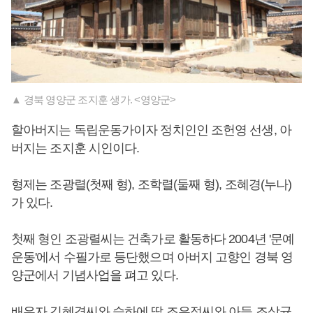
▲ 경북 영양군 조지훈 생가. <영양군>
할아버지는 독립운동가이자 정치인인 조헌영 선생, 아
버지는 조지훈 시인이다.
형제는 조광렬(첫째 형), 조학렬(둘째 형), 조혜경(누나)
가 있다.
첫째 형인 조광렬씨는 건축가로 활동하다 2004년 '문예
운동'에서 수필가로 등단했으며 아버지 고향인 경북 영
양군에서 기념사업을 펴고 있다.
배우자 김혜경씨와 슬하에 딸 조은정씨와 아들 조상균