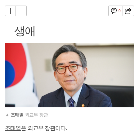
0
생애
▲
조태열
외교부 장관.
조태열
은 외교부 장관이다.