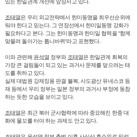
있는 한일관계 개선에 앞장서고 있다.
조태열
은 우리 외교전략에서 한미동맹을 최우선순위에
둬야 한다고 믿는다. 그 연장선에서 한미일동맹 강화가
필요하다고 본다. 그는 한미동맹과 한미일 협력을 "함께
맞물려 돌아가는 톱니바퀴"라고 표현했다.
이와 관련해
윤석열
정부와
조태열
은 한일관계 회복의
가장 큰 걸림돌이 되고 있는 과거사 문제를 덮으려는 태
도를 취하고 있다.
실제 대법원 강제징용 판결 불복, 사도광산 유네스코 등
재 등에서 우리 정부는 일본 정부의 과거사 부정에 동참
하는 듯한 모습을 보이고 있다.
조태열
은 최근 북러 군사협력에 따라 중요해진 한중 대
화에 물꼬를 터야 하는 과제도 안고 있다.
조태열
은
윤석열
정부 출범 이후 사실상 후순위로 밀려