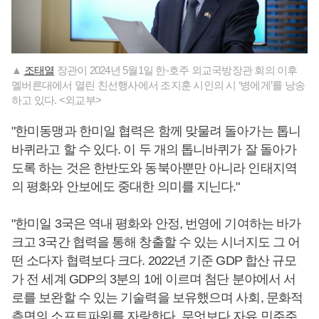
▲
조태열
장관이 2024년 5월1일 한-호주 외교국방장관 회의 이후
멜버른대에서 열린 친선행사에서 조지훈 시인의 시 ‘병에게’를 낭송
하고 있다. <외교부>
"한미동맹과 한미일 협력은 함께 맞물려 돌아가는 톱니
바퀴라고 할 수 있다. 이 두 개의 톱니바퀴가 잘 돌아가
도록 하는 것은 한반도와 동북아뿐만 아니라 인태지역
의 평화와 안보에도 중대한 의미를 지닌다."
"한미일 3국은 역내 평화와 안정, 번영에 기여하는 바가
크고 3국간 협력을 통해 창출할 수 있는 시너지도 그 어
떤 소다자 협력보다 크다. 2022년 기준 GDP 합산 규모
가 전 세계 GDP의 3분의 1에 이르며 첨단 분야에서 서
로를 보완할 수 있는 기술력을 보유했으며 사회, 문화적
측면의 소프트파워를 자랑한다. 무엇보다 자유 민주주