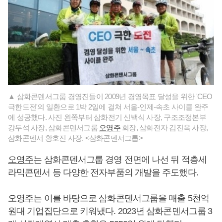
▲ 삼화콘덴서그룹 경영진들이 2009년 경영목표 달성을 위한 'CEO
극한도전'의 일환으로 1박 2일에 걸쳐 서울-인제-속초 사이클 완주
에 성공했다. 사진 왼쪽부터 삼화전기 신백식 사장, 구조조정본부
강두석 사장, 삼화콘덴서그룹
오영주
회장, 삼화전자 김진옥 사장,
삼화콘덴서 황호진 사장. <삼화콘덴서그룹>
오영주
는 삼화콘덴서그룹 경영 전면에 나선 뒤 적층세
라믹콘덴서 등 다양한 전자부품의 개발을 주도했다.
오영주
는 이를 바탕으로 삼화콘덴서그룹을 매출 5천억
원대 기업집단으로 키워냈다. 2023년 삼화콘덴서그룹 3