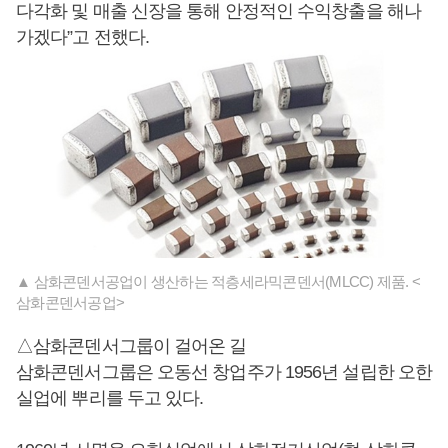
다각화 및 매출 신장을 통해 안정적인 수익창출을 해나
가겠다”고 전했다.
▲ 삼화콘덴서공업이 생산하는 적층세라믹콘덴서(MLCC) 제품. <
삼화콘덴서공업>
△삼화콘덴서그룹이 걸어온 길
삼화콘덴서그룹은 오동선 창업주가 1956년 설립한 오한
실업에 뿌리를 두고 있다.