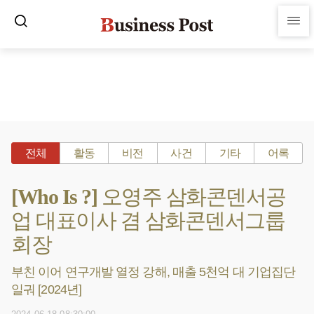
전체
활동
비전
사건
기타
어록
[Who Is ?] 오영주 삼화콘덴서공
업 대표이사 겸 삼화콘덴서그룹
회장
부친 이어 연구개발 열정 강해, 매출 5천억 대 기업집단
일궈 [2024년]