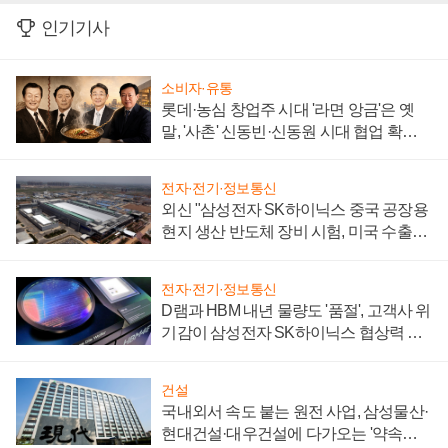
인기기사
소비자·유통
롯데·농심 창업주 시대 '라면 앙금'은 옛
말, '사촌' 신동빈·신동원 시대 협업 확대
일로
전자·전기·정보통신
외신 "삼성전자 SK하이닉스 중국 공장용
현지 생산 반도체 장비 시험, 미국 수출통
제 대비"
전자·전기·정보통신
D램과 HBM 내년 물량도 '품절', 고객사 위
기감이 삼성전자 SK하이닉스 협상력 더
키워
건설
국내외서 속도 붙는 원전 사업, 삼성물산·
현대건설·대우건설에 다가오는 '약속의