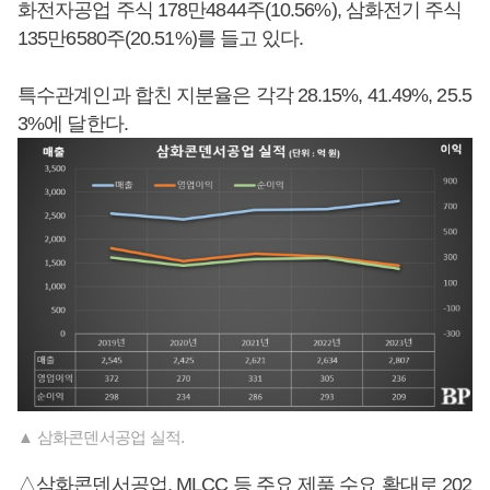
화전자공업 주식 178만4844주(10.56%), 삼화전기 주식
135만6580주(20.51%)를 들고 있다.
특수관계인과 합친 지분율은 각각 28.15%, 41.49%, 25.5
3%에 달한다.
▲ 삼화콘덴서공업 실적.
△삼화콘덴서공업, MLCC 등 주요 제품 수요 확대로 202