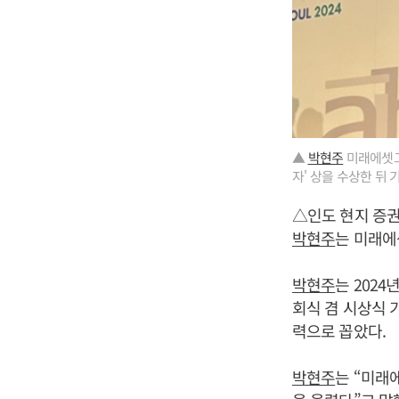
▲
박현주
미래에셋그룹
자' 상을 수상한 뒤
△인도 현지 증권
박현주
는 미래에
박현주
는 2024
회식 겸 시상식 
력으로 꼽았다.
박현주
는 “미래