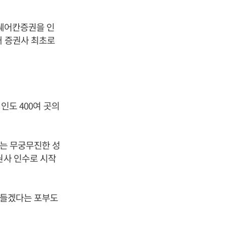
 쉐어칸증권을 인
내 증권사 최초로
 인도 400여 곳의
도는 무궁무진한 성
권사 인수로 시작
만들겠다는 포부도