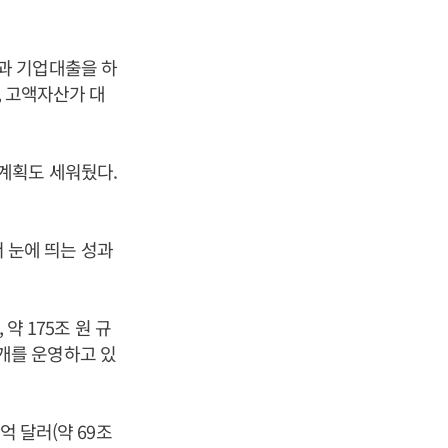
과 기업대출을 하
피털, 고액자산가 대
계획도 세워뒀다.
 눈에 띄는 성과
약 175조 원 규
60개를 운영하고 있
억 달러(약 69조