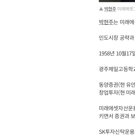
▲
박현주
미래에셋그
박현주
는 미래에
인도시장 공략과 
1958년 10월1
광주제일고등학교
동양증권(현 유
창업투자(현 미
미래에셋자산운용
키면서 증권과 
SK투자신탁운용과