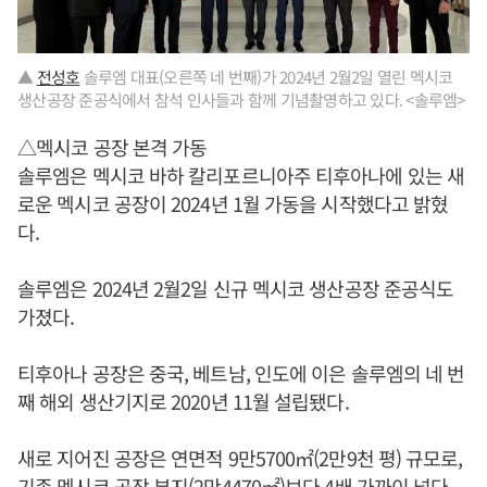
▲
전성호
솔루엠 대표(오른쪽 네 번째)가 2024년 2월2일 열린 멕시코
생산공장 준공식에서 참석 인사들과 함께 기념촬영하고 있다. <솔루엠>
△멕시코 공장 본격 가동
솔루엠은 멕시코 바하 칼리포르니아주 티후아나에 있는 새
로운 멕시코 공장이 2024년 1월 가동을 시작했다고 밝혔
다.
솔루엠은 2024년 2월2일 신규 멕시코 생산공장 준공식도
가졌다.
티후아나 공장은 중국, 베트남, 인도에 이은 솔루엠의 네 번
째 해외 생산기지로 2020년 11월 설립됐다.
새로 지어진 공장은 연면적 9만5700㎡(2만9천 평) 규모로,
기존 멕시코 공장 부지(2만4470㎡)보다 4배 가까이 넓다.