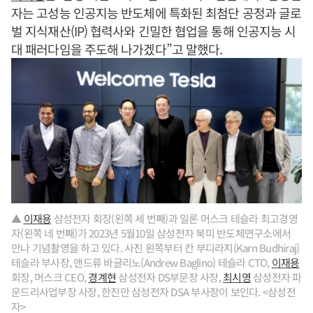
자는 고성능 인공지능 반도체에 특화된 최첨단 공정과 글로
벌 지식재산(IP) 협력사와 긴밀한 협업을 통해 인공지능 시
대 패러다임을 주도해 나가겠다”고 말했다.
▲
이재용
삼성전자 회장(왼쪽 세 번째)과 일론 머스크 테슬라 최고경영
자(왼쪽 네 번째)가 2023년 5월10일 삼성전자 북미 반도체연구소에서
만나 기념촬영을 하고 있다. 사진 왼쪽부터 칸 부디라지(Karn Budhiraj)
테슬라 부사장, 앤드류 바글리노(Andrew Baglino) 테슬라 CTO,
이재용
회장, 머스크 CEO,
경계현
삼성전자 DS부문장 사장,
최시영
삼성전자 파
운드리사업부장 사장, 한진만 삼성전자 DSA 부사장이 보인다. <삼성전
자>