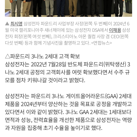
▲
최시영
삼성전자 파운드리 사업부장 사장(왼쪽 두 번째)이 2024년 6
월 미국 캘리포니아주 새너제이에 있는 삼성전자 DSA에서
이재용
삼성
전자 회장(왼쪽 여섯 번째), 크리스티아노 아몬 퀄컴 사장 겸 CEO(왼쪽
다섯 번째) 등과 함께 기념사진을 촬영하고 있다. <연합뉴스>
△파운드리 3나노 2세대 고객 확보
삼성전자는 2022년 7월28일 반도체 파운드리(위탁생산) 3
나노 2세대 공정의 고객회사를 여럿 확보했다면서 수주 규
모를 점차 키워나갈 것이라고 밝혔다.
삼성전자는 파운드리 3나노 게이트올어라운드(GAA) 2세대
제품을 2024년부터 양산하는 것을 목표로 공정을 개발하고
있다면서 이와 같이 밝혔다. 3나노 GAA 2세대는 1세대보다
면적과 성능, 전력효율을 개선한 제품으로 삼성전자는 역량
과 자원을 집중해 초기 수율을 높이기로 했다.