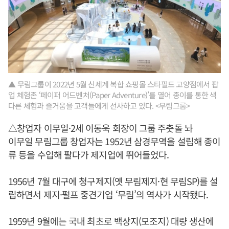
▲ 무림그룹이 2022년 5월 신세계 복합 쇼핑몰 스타필드 고양점에서 팝
업 체험존 ‘페이퍼 어드벤처(Paper Adventure)’를 열어 종이를 통한 색
다른 체험과 즐거움을 고객들에게 선사하고 있다. <무림그룹>
△창업자 이무일·2세 이동욱 회장이 그룹 주춧돌 놔
이무일 무림그룹 창업자는 1952년 삼경무역을 설립해 종이
류 등을 수입해 팔다가 제지업에 뛰어들었다.
1956년 7월 대구에 청구제지(옛 무림제지·현 무림SP)를 설
립하면서 제지·펄프 중견기업 ‘무림’의 역사가 시작됐다.
1959년 9월에는 국내 최초로 백상지(모조지) 대량 생산에