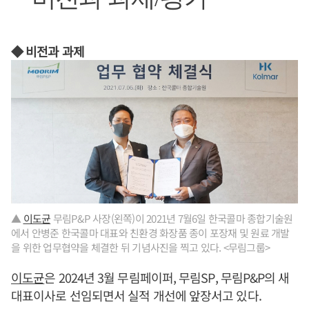
◆ 비전과 과제
▲
이도균
무림P&P 사장(왼쪽)이 2021년 7월6일 한국콜마 종합기술원
에서 안병준 한국콜마 대표와 친환경 화장품 종이 포장재 및 원료 개발
을 위한 업무협약을 체결한 뒤 기념사진을 찍고 있다. <무림그룹>
이도균
은 2024년 3월 무림페이퍼, 무림SP, 무림P&P의 새
대표이사로 선임되면서 실적 개선에 앞장서고 있다.