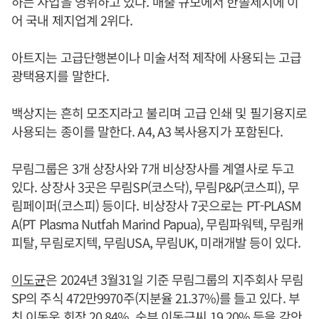
하는 사업을 영위하고 있다. 매출 규모에서 한솔제지에 이
어 국내 제지업계 2위다.
아트지는 고급단행본이나 미술서적 제작에 사용되는 고급
광택용지를 말한다.
백상지는 흔히 모조지라고 불리며 고급 인쇄 및 필기용지로
사용되는 종이를 말한다. A4, A3 복사용지가 포함된다.
무림그룹은 3개 상장사와 7개 비상장사를 계열사로 두고
있다. 상장사 3곳은 무림SP(코스닥), 무림P&P(코스피), 무
림페이퍼(코스피) 등이다. 비상장사 7곳으로는 PT-PLASM
A(PT Plasma Nutfah Marind Papua), 무림파워텍, 무림캐
피탈, 무림로지텍, 무림USA, 무림UK, 미래개발 등이 있다.
이도균
은 2024년 3월31일 기준 무림그룹의 지주회사 무림
SP의 주식 472만9970주(지분율 21.37%)를 들고 있다. 부
친 이동욱 회장 20.84%, 숙부 이동근씨 19.20% 등을 감안