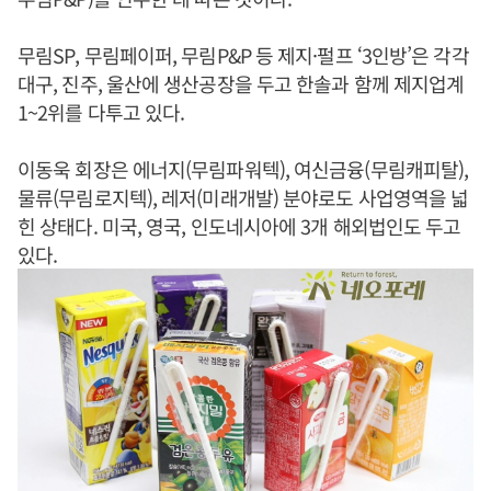
무림SP, 무림페이퍼, 무림P&P 등 제지·펄프 ‘3인방’은 각각
대구, 진주, 울산에 생산공장을 두고 한솔과 함께 제지업계
1~2위를 다투고 있다.
이동욱 회장은 에너지(무림파워텍), 여신금융(무림캐피탈),
물류(무림로지텍), 레저(미래개발) 분야로도 사업영역을 넓
힌 상태다. 미국, 영국, 인도네시아에 3개 해외법인도 두고
있다.