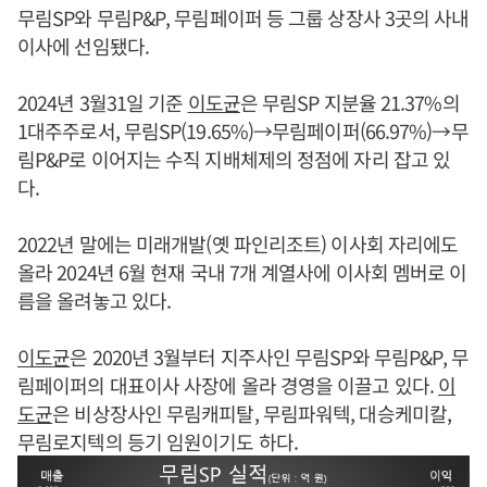
무림SP와 무림P&P, 무림페이퍼 등 그룹 상장사 3곳의 사내
이사에 선임됐다.
2024년 3월31일 기준
이도균
은 무림SP 지분율 21.37%의
1대주주로서, 무림SP(19.65%)→무림페이퍼(66.97%)→무
림P&P로 이어지는 수직 지배체제의 정점에 자리 잡고 있
다.
2022년 말에는 미래개발(옛 파인리조트) 이사회 자리에도
올라 2024년 6월 현재 국내 7개 계열사에 이사회 멤버로 이
름을 올려놓고 있다.
이도균
은 2020년 3월부터 지주사인 무림SP와 무림P&P, 무
림페이퍼의 대표이사 사장에 올라 경영을 이끌고 있다.
이
도균
은 비상장사인 무림캐피탈, 무림파워텍, 대승케미칼,
무림로지텍의 등기 임원이기도 하다.