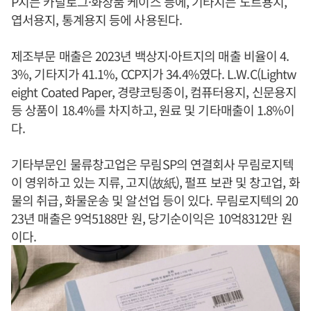
P지는 카탈로그·화장품 케이스 등에, 기타지는 노트용지,
엽서용지, 통계용지 등에 사용된다.
제조부문 매출은 2023년 백상지·아트지의 매출 비율이 4.
3%, 기타지가 41.1%, CCP지가 34.4%였다. L.W.C(Lightw
eight Coated Paper, 경량코팅종이, 컴퓨터용지, 신문용지
등 상품이 18.4%를 차지하고, 원료 및 기타매출이 1.8%이
다.
기타부문인 물류창고업은 무림SP의 연결회사 무림로지텍
이 영위하고 있는 지류, 고지(故紙), 펄프 보관 및 창고업, 화
물의 취급, 화물운송 및 알선업 등이 있다. 무림로지텍의 20
23년 매출은 9억5188만 원, 당기순이익은 10억8312만 원
이다.