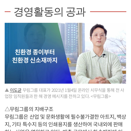
경영활동의 공과
▲
이도균
무림그룹 대표가 2021년 1월4일 온라인 시무식을 통해 전 사
업장 임직원들과 한 해 경영 메시지를 전하고 있다. <무림그룹>
△무림그룹의 지배구조
무림그룹은 산업 및 문화생활에 필수불가결한 아트지, 백상
지, 기타 특수지 등의 인쇄용지를 생산하여 국내외에 판매