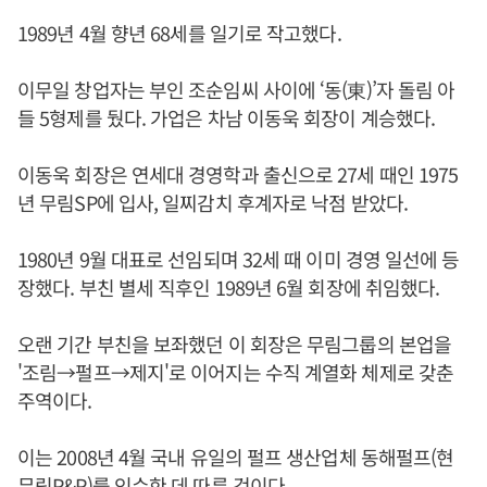
1989년 4월 향년 68세를 일기로 작고했다.
이무일 창업자는 부인 조순임씨 사이에 ‘동(東)’자 돌림 아
들 5형제를 뒀다. 가업은 차남 이동욱 회장이 계승했다.
이동욱 회장은 연세대 경영학과 출신으로 27세 때인 1975
년 무림SP에 입사, 일찌감치 후계자로 낙점 받았다.
1980년 9월 대표로 선임되며 32세 때 이미 경영 일선에 등
장했다. 부친 별세 직후인 1989년 6월 회장에 취임했다.
오랜 기간 부친을 보좌했던 이 회장은 무림그룹의 본업을
'조림→펄프→제지'로 이어지는 수직 계열화 체제로 갖춘
주역이다.
이는 2008년 4월 국내 유일의 펄프 생산업체 동해펄프(현
무림P&P)를 인수한 데 따른 것이다.