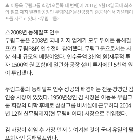
▲ 이동욱 무림그룹 회장(오른쪽 네 번째)이 2011년 5월18일 국내 최초
의 펄프-제지 일관화공장인 무림P&P 울산공장의 준공식에서 기념테이
프를 자르고 있다. <무림그룹>
△2008년 동해펄프 인수
무림그룹은 2008년 국내 제지 업계가 모두 뛰어든 동해펄
프(현 무림P&P) 인수전에 참여했다. 무림그룹으로서는 사
상 최대 규모의 베팅이었다. 인수금액 3천억 원(재무적 투
자 1500억 원 포함)에 일관화 공장 설비 투자에만 5천억 원
이 투입됐다.
무림그룹의 동해펄프 인수 성공의 배경에는 전문경영인 김
인중 사장이 있었다. 1950년생인 김 사장은 이동욱 무림그
룹 회장의 대학 후배로 삼성그룹 비서실에 근무하다 2004
년 12월 신무림제지(현 무림페이퍼) 사장으로 취임했다.
김 사장이 취임 후 가장 먼저 눈여겨본 것이 국내 유일의 펄
프회사인 동해펄프였다.