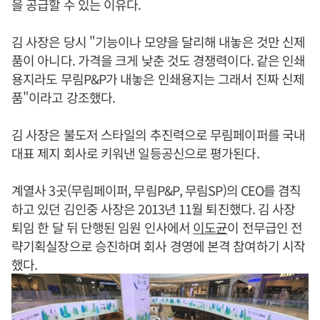
을 공급할 수 있는 이유다.
김 사장은 당시 "기능이나 모양을 달리해 내놓은 것만 신제
품이 아니다. 가격을 크게 낮춘 것도 경쟁력이다. 같은 인쇄
용지라도 무림P&P가 내놓은 인쇄용지는 그래서 진짜 신제
품"이라고 강조했다.
김 사장은 불도저 스타일의 추진력으로 무림페이퍼를 국내
대표 제지 회사로 키워낸 일등공신으로 평가된다.
계열사 3곳(무림페이퍼, 무림P&P, 무림SP)의 CEO를 겸직
하고 있던 김인중 사장은 2013년 11월 퇴진했다. 김 사장
퇴임 한 달 뒤 단행된 임원 인사에서
이도균
이 전무급인 전
략기획실장으로 승진하며 회사 경영에 본격 참여하기 시작
했다.