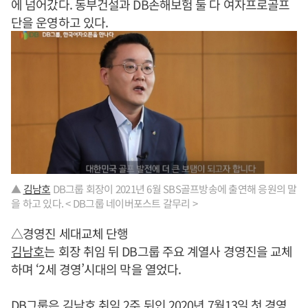
에 넘어갔다. 동부건설과 DB손해보험 둘 다 여자프로골프
단을 운영하고 있다.
▲
김남호
DB그룹 회장이 2021년 6월 SBS골프방송에 출연해 응원의 말
을 하고 있다. < DB그룹 네이버포스트 갈무리 >
△경영진 세대교체 단행
김남호
는 회장 취임 뒤 DB그룹 주요 계열사 경영진을 교체
하며 ‘2세 경영’시대의 막을 열었다.
DB그룹은
김남호
취임 2주 뒤인 2020년 7월13일 첫 경영