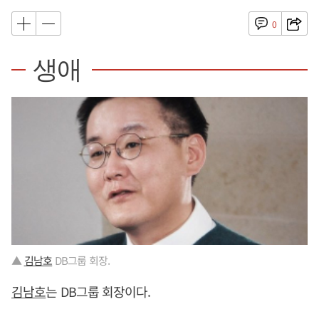
0
생애
▲
김남호
DB그룹 회장.
김남호
는 DB그룹 회장이다.