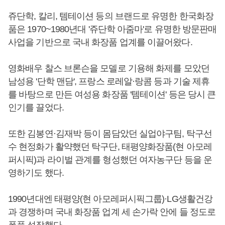
쥬단학, 칼리, 템테이션 등의 브랜드로 유명한 한국화장
품은 1970~1980년대 '쥬단학 아줌마'로 유명한 방문판매
사업을 기반으로 국내 화장품 업계를 이끌어왔다.
영화배우 찰스 브론슨을 모델로 기용해 화제를 모았던
남성용 '단학 맨담', 프랑스 로레알·랑콤 등과 기술 제휴
를 바탕으로 만든 여성용 화장품 '템테이션' 등은 당시 큰
인기를 끌었다.
또한 김봉연·김재박 등이 몸담았던 실업야구팀, 탁구선
수 현정화가 활약했던 탁구단, 태평양화장품(현 아모레
퍼시픽)과 라이벌 관계를 형성했던 여자농구단 등을 운
영하기도 했다.
1990년대엔 태평양(현 아모레퍼시픽그룹)·LG생활건강
과 경쟁하며 국내 화장품 업계 세 손가락 안에 들 정도로
폭풍 성장했다.