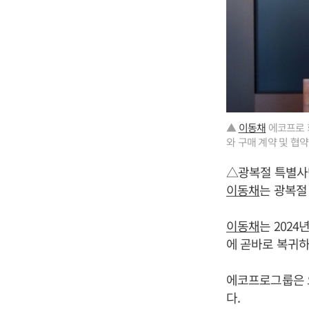
▲
이동채
에코프로 회
와 구매 계약 및 협약
△광복절 특별사
이동채
는 광복절
이동채
는 202
에 곧바로 복귀하
에코프로그룹은 오는 
다.