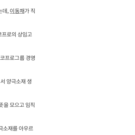
는데,
이동채
가 직
에코프로의 상임고
에코프로그룹 경영
에서 양극소재 생
 뜻을 모으고 임직
양극소재를 아우르