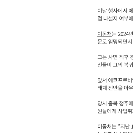
이날 행사에서 
접 나설지 여부에
이동채
는 202
문로 임명되면서
그는 사면 직후
진들이 그의 복
앞서 에코프로비엠
태계 전반을 아우
당시 충북 청주
원들에게 사업취
이동채
는 “지난