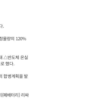
다.
물량의 120%
재 △반도체 온실
로 했다.
의 합병계획을 발
(폐배터리) 리싸