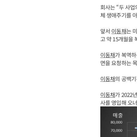
회사는 “두 사업
체 생애주기를 아
앞서
이동채
는 
고 약 15개월을 
이동채
가 복역하
면을 요청하는 목
이동채
의 공백기
이동채
가 202
사를 영입해 오