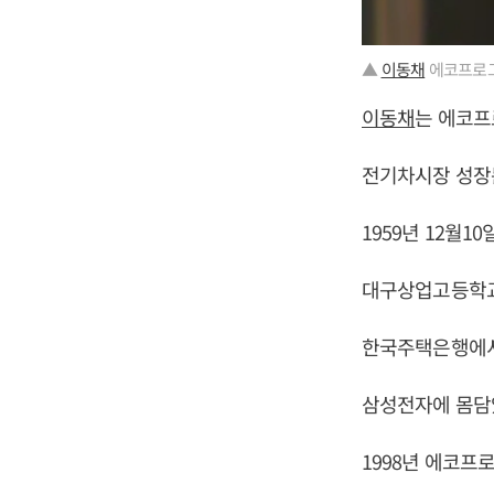
▲
이동채
에코프로그
이동채
는 에코프
전기차시장 성장
1959년 12월1
대구상업고등학교
한국주택은행에서
삼성전자에 몸담
1998년 에코프