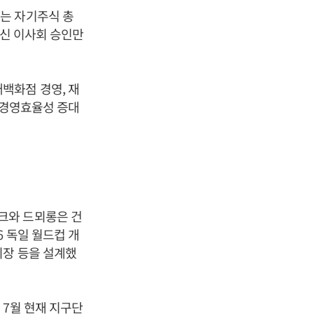
는 자기주식 총
대신 이사회 승인만
백화점 경영, 재
 경영효율성 증대
크와 드뫼롱은 건
 독일 월드컵 개
기장 등을 설계했
 7월 현재 지구단