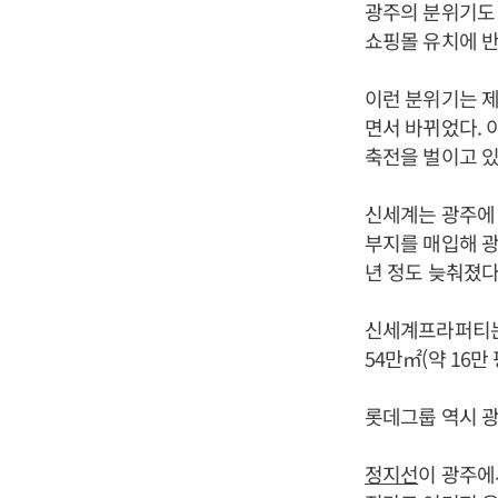
광주의 분위기도 
쇼핑몰 유치에 반
이런 분위기는 제
면서 바뀌었다. 
축전을 벌이고 있
신세계는 광주에
부지를 매입해 광
년 정도 늦춰졌다
신세계프라퍼티는 2
54만㎡(약 16
롯데그룹 역시 
정지선
이 광주에