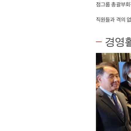
점그룹 총괄부회
직원들과 격의 없
경영