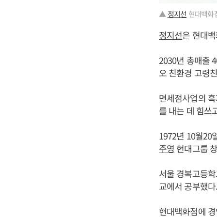
▲
정지선
현대백화점
정지선
은 현대백
2030년 총매출
오 친환경 고령친
면세점사업의 흑
를 내는 데 힘쓰고
1972년 10월
주영
현대그룹 창
서울 경복고등학
교에서 공부했다
현대백화점에 경