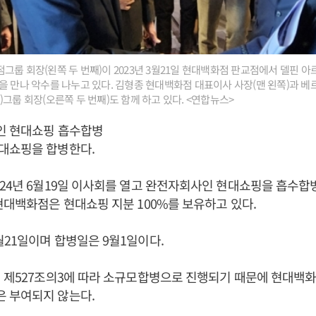
그룹 회장(왼쪽 두 번째)이 2023년 3월21일 현대백화점 판교점에서 델핀 
을 만나 악수를 나누고 있다. 김형종 현대백화점 대표이사 사장(맨 왼쪽)과 
)그룹 회장(오른쪽 두 번째)도 함께 하고 있다. <연합뉴스>
인 현대쇼핑 흡수합병
대쇼핑을 합병한다.
24년 6월19일 이사회를 열고 완전자회사인 현대쇼핑을 흡수
현대백화점은 현대쇼핑 지분 100%를 보유하고 있다.
21일이며 합병일은 9월1일이다.
법 제527조의3에 따라 소규모합병으로 진행되기 때문에 현대백
 부여되지 않는다.