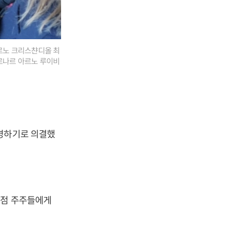
아르노 크리스챤디올 최
베르나르 아르노 루이비
합병하기로 의결했
화점 주주들에게