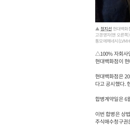
▲
정지선
현대백화점
고경영자(맨 오른쪽)
통모에헤네시(LVMH
△100% 자회사
현대백화점이 현
현대백화점은 20
다고 공시했다. 
합병계약일은 6월
이번 합병은 상
주식매수청구권은