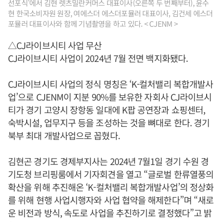
선포식'에서 김현 렛츠밀란커머스 대표이사(오른쪽 두 번째부터), 윤수
현 한국소비자원 원장, 여에스더 에스더포뮬러 대표이사, 김건세 에스더
포뮬러 대표이사와 함께 기념촬영을 하고 있다. < CJENM >
△CJ라이브시티 사업 무산
CJ라이브시티 사업이 2024년 7월 전면 백지화됐다.
CJ라이브시티 사업의 정식 명칭은 ‘K-컬처밸리 복합개발사
업’으로 CJENM이 지분 90%를 보유한 자회사 CJ라이브시
티가 경기 고양시 장항동 일대에 K팝 공연장과 쇼핑센터,
숙박시설, 업무지구 등을 조성하는 것을 뼈대로 한다. 경기
북부 최대 개발사업으로 꼽혔다.
김현곤 경기도 경제부지사는 2024년 7월1일 경기 수원 경
기도청 브리핑룸에서 기자회견을 열고 “글로벌 한류열풍의
확산을 위해 추진해온 ‘K-컬처밸리 복합개발사업’의 정상화
를 위해 현행 사업시행자와 사업 협약을 해제한다”며 “새로
운 비전과 방식, 속도로 사업을 추진하기로 결정했다”고 밝