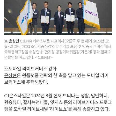
▲
윤상현
CJENM 커머스부문 대표이사(오른쪽 두 번째)가 2023년 12
월8일 열린 ‘2023 소비자중심경영 우수기업 포상 및 인증서 수여식’에서
국무총리표창을 수상한 뒤 한기정 공정거래위원장(가운데) 등과 함께 기
념촬영을 하고 있다. < CJENM >
△모바일 라이브커머스 강화
윤상현
은 원플랫폼 전략의 한 축을 맡고 있는 모바일 라이
브커머스에 주력해왔다.
CJ온스타일은 2024년 8월 현재 브티나는 생활, 맘만하니,
환승뷰티, 잘사는언니들, 엣지쇼 등의 라이브커머스 프로그
램을 모바일 라이브채널 ‘라이브쇼’를 통해 송출하고 있다.