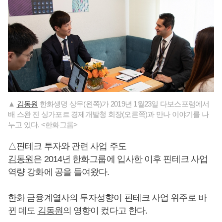
▲
김동원
한화생명 상무(왼쪽)가 2019년 1월23일 다보스포럼에서
배 스완 진 싱가포르 경제개발청 회장(오른쪽)과 만나 이야기를 나
누고 있다. <한화그룹>
△핀테크 투자와 관련 사업 주도
김동원
은 2014년 한화그룹에 입사한 이후 핀테크 사업
역량 강화에 공을 들여왔다.
한화 금융계열사의 투자성향이 핀테크 사업 위주로 바
뀐 데도
김동원
의 영향이 컸다고 한다.