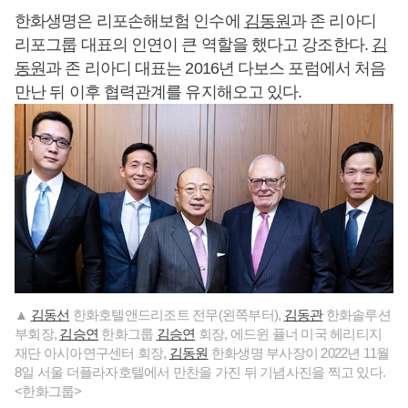
한화생명은 리포손해보험 인수에
김동원
과 존 리아디
리포그룹 대표의 인연이 큰 역할을 했다고 강조한다.
김
동원
과 존 리아디 대표는 2016년 다보스 포럼에서 처음
만난 뒤 이후 협력관계를 유지해오고 있다.
▲
김동선
한화호텔앤드리조트 전무(왼쪽부터),
김동관
한화솔루션
부회장,
김승연
한화그룹
김승연
회장, 에드윈 퓰너 미국 헤리티지
재단 아시아연구센터 회장,
김동원
한화생명 부사장이 2022년 11월
8일 서울 더플라자호텔에서 만찬을 가진 뒤 기념사진을 찍고 있다.
<한화그룹>