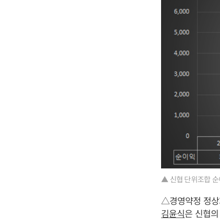
▲ 신협 단위조합 순이
△경영약정 정상
김윤식
은 신협의