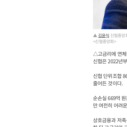
▲
김윤식
신협중앙회장
<신협중앙회>
△고금리에 연체
신협은 2022년
신협 단위조합 86
줄어든 것이다.
순손실 669억 
만 여전히 어려운
상호금융과 저축은