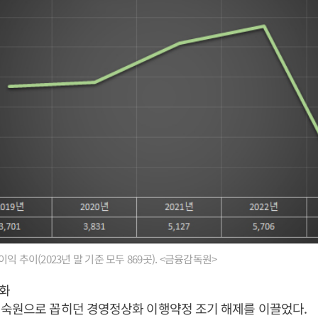
익 추이(2023년 말 기준 모두 869곳). <금융감독원>
화
 숙원으로 꼽히던 경영정상화 이행약정 조기 해제를 이끌었다.