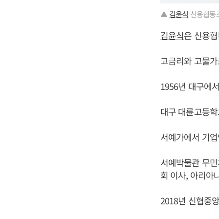
▲
김윤식
신용협동조
김윤식
은 신용협
고금리와 고물가로
1956년 대구에
대구 대륜고등학
서예가에서 기업
서예박물관 무민재
회 이사, 아리아
2018년 신협중