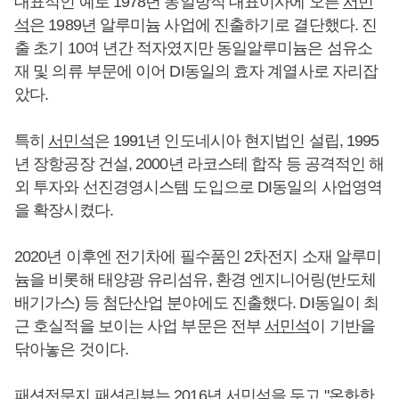
대표적인 예로 1978년 동일방직 대표이사에 오른
서민
석
은 1989년 알루미늄 사업에 진출하기로 결단했다. 진
출 초기 10여 년간 적자였지만 동일알루미늄은 섬유소
재 및 의류 부문에 이어 DI동일의 효자 계열사로 자리잡
았다.
특히
서민석
은 1991년 인도네시아 현지법인 설립, 1995
년 장항공장 건설, 2000년 라코스테 합작 등 공격적인 해
외 투자와 선진경영시스템 도입으로 DI동일의 사업영역
을 확장시켰다.
2020년 이후엔 전기차에 필수품인 2차전지 소재 알루미
늄을 비롯해 태양광 유리섬유, 환경 엔지니어링(반도체
배기가스) 등 첨단산업 분야에도 진출했다. DI동일이 최
근 호실적을 보이는 사업 부문은 전부
서민석
이 기반을
닦아놓은 것이다.
패션전문지 패션리뷰는 2016년
서민석
을 두고 "온화한