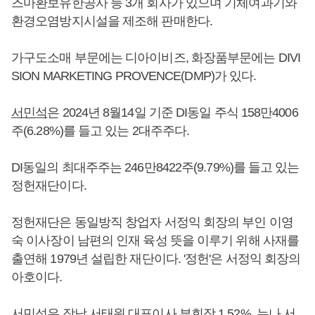
즈마환보유한공사 등 3개 회사가 있으며 기체여과기와
환경오염방지시설을 제조해 판매한다.
가구도소매 부문에는 디아이비즈, 화장품부문에는 DIVI
SION MARKETING PROVENCE(DMP)가 있다.
서민석
은 2024년 8월14일 기준 DI동일 주식 158만4006
주(6.28%)를 들고 있는 2대주주다.
DI동일의 최대주주는 246만8422주(9.79%)를 들고 있는
정헌재단이다.
정헌재단은 동일방직 창업자 서정익 회장의 부인 이영
숙 이사장이 남편의 인재 육성 뜻을 이루기 위해 사재를
출연해 1979년 설립한 재단이다. '정헌'은 서정익 회장의
아호이다.
서민석
은 장남 서태원 대표이사 부회장 1.52%, 누나 서