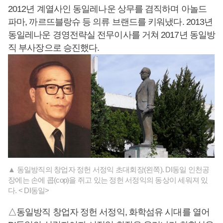
2012년 계열사인 동일레나운 상무를 겸직하며 아놀드
파마, 까르뜨블랑슈 등 의류 브랜드를 키워냈다. 2013년
동일레나운 경영전략실 전무이사를 거쳐 2017년 동일방
직 부사장으로 승진했다.
▲ 동일방직의 창업자 정헌 서정익 초대회장(왼쪽). DI동일 인천공
장에는 손에 콥(cop)을 쥐고 있는 정헌 서정익의 동상이 세워져 있
다. < DI동일>
△동일방직 창업자 정헌 서정익, 화학섬유 시대를 열어