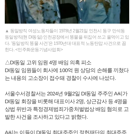
▲ 동일방직 여성노동자들이 1978년 2월21일 인천시 동구 만석동
동일방직(현 DI동일) 인천공장에서 똥물을 뒤집어 쓰고 울먹이고 있
다. '동일방직 똥물 사건'은 1970년대 대표적 노동탄압 사건으로 꼽
힌다. <민주화운동기념사업회>
△DI동일 고위 임원 4명 배임 의혹 피소
DI동일 임원들이 회사에 100억 원 상당의 손해를 끼쳤다
는 내용의 고소장이 접수돼 경찰이 수사에 나섰다.
서울수서경찰서는 2024년 9월2일 DI동일 주주인 A씨가
DI동일 회장을 비롯해 대표이사 2명, 상근감사 등 4명을
상법 위반과 특정경제범죄가중처벌법상 배임 혐의로 고
발한 사건을 조사하고 있다고 밝혔다.
A씨는 이들이 DI동일 최대주주인 정헌재단의 최대주주