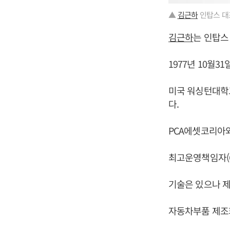
▲
김근하
인탑스 대
김근하
는 인탑스
1977년 10월3
미국 워싱턴대학
다.
PCA에셋코리아
최고운영책임자(C
기술은 있으나 제
자동차부품 제조