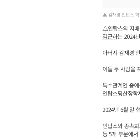
▲ 김재경 인탑스 회
△인탑스의 지배
김근하
는 2024
아버지 김재경 인탑
이들 두 사람을 
특수관계인 중
인탑스평산장학재단
2024년 6월 말
인탑스와 종속회사
등 5개 부문에서