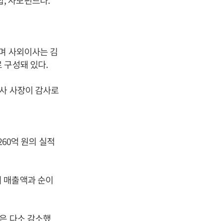
, 사모펀드다.
으며 사외이사는 김
 구성돼 있다.
이사 사장이 감사로
260억 원의 실적
견줘 매출액과 순이
은 다소 감소했