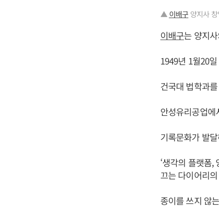
▲
이배구
양지사 창
이배구
는 양지사
1949년 1월2
건국대 법학과를
안성유리공업에서
기록문화가 발달하
‘생각의 플랫폼,
끄는 다이어리의
종이를 쓰지 않는