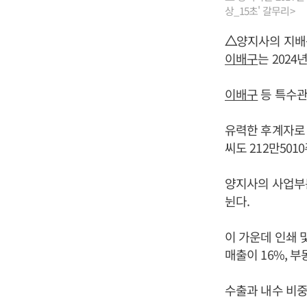
상_15초' 갈무리>
△
양지사의 지
이배구
는 2024
이배구
등 특수관
유력한 후계자로 꼽
씨도 212만5010
양지사의 사업부문
뉜다.
이 가운데 인쇄 
매출이 16%, 
수출과 내수 비중