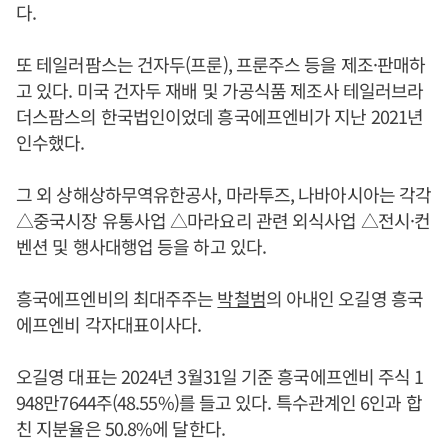
다.
또 테일러팜스는 건자두(프룬), 프룬주스 등을 제조·판매하
고 있다. 미국 건자두 재배 및 가공식품 제조사 테일러브라
더스팜스의 한국법인이었데 흥국에프엔비가 지난 2021년
인수했다.
그 외 상해상하무역유한공사, 마라투즈, 나바아시아는 각각
△중국시장 유통사업 △마라요리 관련 외식사업 △전시·컨
벤션 및 행사대행업 등을 하고 있다.
흥국에프엔비의 최대주주는
박철범
의 아내인 오길영 흥국
에프엔비 각자대표이사다.
오길영 대표는 2024년 3월31일 기준 흥국에프엔비 주식 1
948만7644주(48.55%)를 들고 있다. 특수관계인 6인과 합
친 지분율은 50.8%에 달한다.