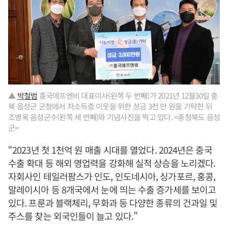
▲
박철범
흥국에프엔비 대표이사(왼쪽 두 번째)가 2021년 12월30일 충
북 음성군 군청에서 저소득층 이웃을 위한 성금 3천 만 원을 기탁한 뒤
조병옥 음성군수(왼쪽 세 번째)와 기념사진을 찍고 있다. <충청북도 음성
군>
“2023년 첫 1천억 원 매출 시대를 열었다. 2024년은 중국
수출 확대 등 해외 영업력을 강화해 실적 상승을 노리겠다.
자회사인 테일러팜스가 인도, 인도네시아, 싱가포르, 홍콩,
말레이시아 등 8개국에서 눈에 띄는 수출 증가세를 보이고
있다. 프룬과 블랙체리, 무화과 등 다양한 종류의 건과일 및
주스를 찾는 외국인들이 늘고 있다.”