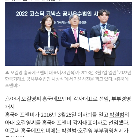
▲ 오길영 흥국에프엔비 대표이사(왼쪽)가 2023년 3월7일 열린 '2022년
한국거래소 공시우수법인 시상식'에서 기념사진을 찍고 있다. <흥국에
프엔비>
△아내 오길영씨 흥국에프엔비 각자대표로 선임, 부부경영
개시
흥국에프엔비가 2016년 3월25일 이사회를 열고
박철범
의
아내 오길영씨를 흥국에프엔비 각자대표이사로 선임했다.
이로써 흥국에프엔비에는
박철범
-오길영 부부경영체제가