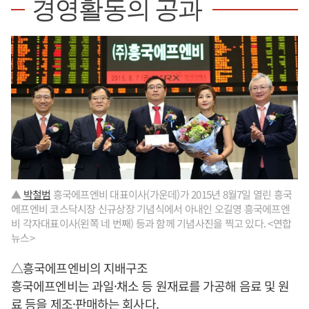
경영활동의 공과
▲
박철범
흥국에프엔비 대표이사(가운데)가 2015년 8월7일 열린 흥국
에프엔비 코스닥시장 신규상장 기념식에서 아내인 오길영 흥국에프엔
비 각자대표이사(왼쪽 네 번째) 등과 함께 기념사진을 찍고 있다. <연합
뉴스>
△흥국에프엔비의 지배구조
흥국에프엔비는 과일·채소 등 원재료를 가공해 음료 및 원
료 등을 제조·판매하는 회사다.