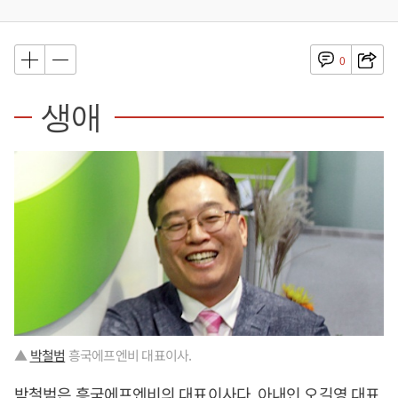
0
생애
▲
박철범
흥국에프엔비 대표이사.
박철범
은 흥국에프엔비의 대표이사다. 아내인 오길영 대표