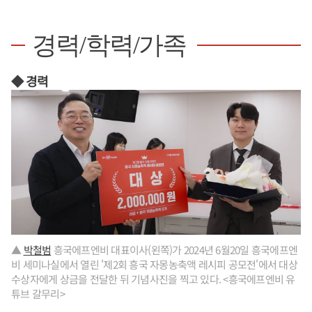
경력/학력/가족
◆ 경력
▲
박철범
흥국에프엔비 대표이사(왼쪽)가 2024년 6월20일 흥국에프엔
비 세미나실에서 열린 '제2회 흥국 자몽농축액 레시피 공모전'에서 대상
수상자에게 상금을 전달한 뒤 기념사진을 찍고 있다. <흥국에프엔비 유
튜브 갈무리>