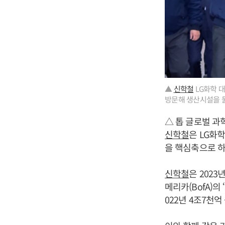
▲
신학철
LG화학 대
방문해 생산시설을 둘러
△ 톱 글로벌 과
신학철
은 LG화
을 핵심축으로 하
신학철
은 202
메리카(BofA)
022년 4조7천억