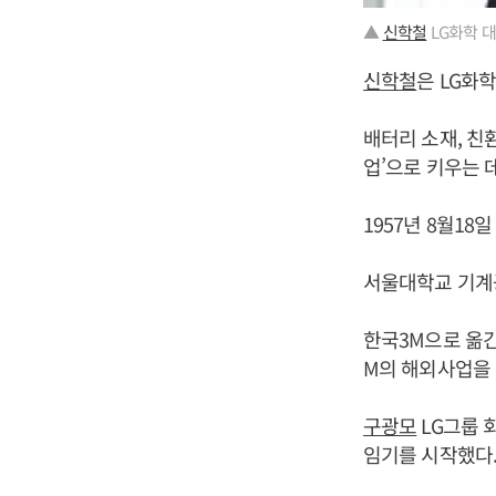
▲
신학철
LG화학 
신학철
은 LG화
배터리 소재, 친
업’으로 키우는 
1957년 8월1
서울대학교 기계
한국3M으로 옮긴
M의 해외사업을 
구광모
LG그룹 
임기를 시작했다