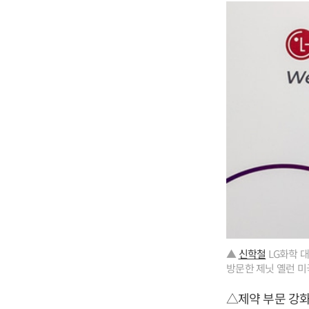
▲
신학철
LG화학 대
방문한 제닛 옐런 미국
△제약 부문 강화