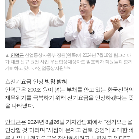
▲
안덕근
산업통상자원부 장관(왼쪽)이 2024년 7월18일 팀코리아
가 체코 신규 원전 사업 우선협상대상자로 발표되자 직원들과 함께
기뻐하고 있다. <산업통상자원부>
△전기요금 인상 방침 밝혀
안덕근
은 200조 원이 넘는 부채를 안고 있는 한국전력의
재무위기를 극복하기 위해 전기요금을 인상하겠다는 뜻
을 나타냈다.
안덕근
은 2024년 8월26일 기자간담회에서 “전기요금을
인상할 것"이라며 ”시점이 문제고 검토 중인데 최대한 빠
른 시일 내 전기요금을 정상화하려고 노력하고 있다“고