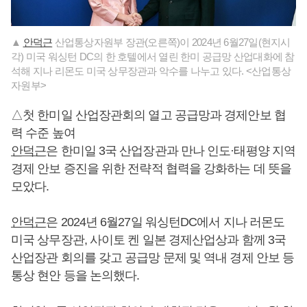
▲
안덕근
산업통상자원부 장관(오른쪽)이 2024년 6월27일(현지시
각) 미국 워싱턴 DC의 한 호텔에서 열린 한미 공급망 산업대화에 참
석해 지나 리몬도 미국 상무장관과 악수를 나누고 있다. <산업통상
자원부>
△첫 한미일 산업장관회의 열고 공급망과 경제안보 협
력 수준 높여
안덕근
은 한미일 3국 산업장관과 만나 인도·태평양 지역
경제 안보 증진을 위한 전략적 협력을 강화하는 데 뜻을
모았다.
안덕근
은 2024년 6월27일 워싱턴DC에서 지나 러몬도
미국 상무장관, 사이토 켄 일본 경제산업상과 함께 3국
산업장관 회의를 갖고 공급망 문제 및 역내 경제 안보 등
통상 현안 등을 논의했다.