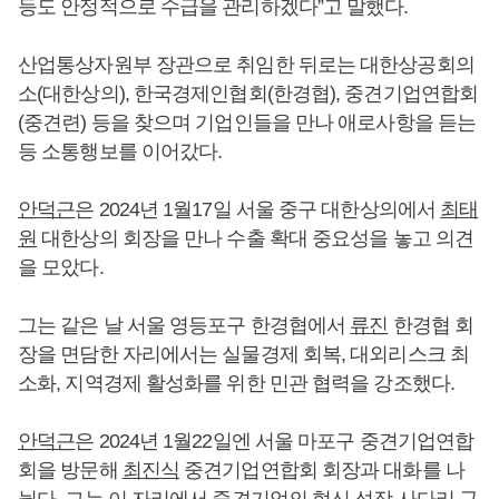
등도 안정적으로 수급을 관리하겠다”고 말했다.
산업통상자원부 장관으로 취임한 뒤로는 대한상공회의
소(대한상의), 한국경제인협회(한경협), 중견기업연합회
(중견련) 등을 찾으며 기업인들을 만나 애로사항을 듣는
등 소통행보를 이어갔다.
안덕근
은 2024년 1월17일 서울 중구 대한상의에서
최태
원
대한상의 회장을 만나 수출 확대 중요성을 놓고 의견
을 모았다.
그는 같은 날 서울 영등포구 한경협에서
류진
한경협 회
장을 면담한 자리에서는 실물경제 회복, 대외리스크 최
소화, 지역경제 활성화를 위한 민관 협력을 강조했다.
안덕근
은 2024년 1월22일엔 서울 마포구 중견기업연합
회을 방문해
최진식
중견기업연합회 회장과 대화를 나