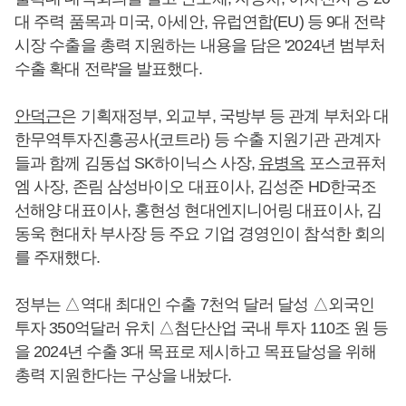
대 주력 품목과 미국, 아세안, 유럽연합(EU) 등 9대 전략
시장 수출을 총력 지원하는 내용을 담은 '2024년 범부처
수출 확대 전략'을 발표했다.
안덕근
은 기획재정부, 외교부, 국방부 등 관계 부처와 대
한무역투자진흥공사(코트라) 등 수출 지원기관 관계자
들과 함께 김동섭 SK하이닉스 사장,
유병옥
포스코퓨처
엠 사장, 존림 삼성바이오 대표이사, 김성준 HD한국조
선해양 대표이사, 홍현성 현대엔지니어링 대표이사, 김
동욱 현대차 부사장 등 주요 기업 경영인이 참석한 회의
를 주재했다.
정부는 △역대 최대인 수출 7천억 달러 달성 △외국인
투자 350억달러 유치 △첨단산업 국내 투자 110조 원 등
을 2024년 수출 3대 목표로 제시하고 목표달성을 위해
총력 지원한다는 구상을 내놨다.