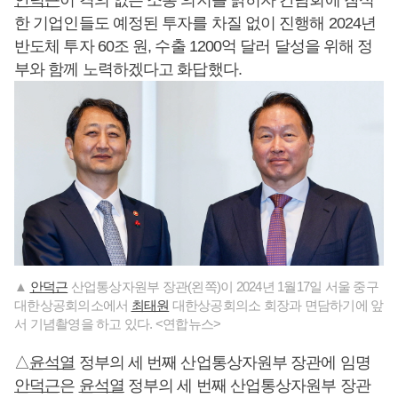
안덕근
이 격의 없는 소통 의지를 밝히자 간담회에 참석
한 기업인들도 예정된 투자를 차질 없이 진행해 2024년
반도체 투자 60조 원, 수출 1200억 달러 달성을 위해 정
부와 함께 노력하겠다고 화답했다.
▲
안덕근
산업통상자원부 장관(왼쪽)이 2024년 1월17일 서울 중구
대한상공회의소에서
최태원
대한상공회의소 회장과 면담하기에 앞
서 기념촬영을 하고 있다. <연합뉴스>
△
윤석열
정부의 세 번째 산업통상자원부 장관에 임명
안덕근
은
윤석열
정부의 세 번째 산업통상자원부 장관