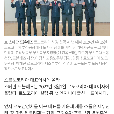
▲
스테판 드블레즈
르노코리아 사장(왼쪽 세 번째)이 2024년 4월15일
르노코리아 부산공장에서 노사 간담회를 마친 뒤 기념사진을 찍고 있다.
민광제 고용노동부 부산북부지청장(맨 왼쪽부터), 김준휘 부산고용노동
청장, 드블레즈 사장, 이정식 고용노동부 장관, 김동석 르노코리아 노조
위원장, 이해진 르노코리아 제조본부장, 정경훈 고용노동부 노동시장정
책관. <르노코리아>
△르노코리아 대표이사에 올라
스테판 드블레즈
는 2022년 3월1일 르노코리아 대표이사에
올랐다. 르노코리아 설립 뒤 첫 엔지니어 출신 대표이사다.
앞서 르노삼성차를 이끈 대표들 가운데 제롬 스톨은 재무관
리, 장 마리 위르티제는 기획, 프랑수아 프로보과 박동훈은