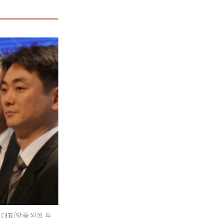
대표(앞줄 왼쪽 두