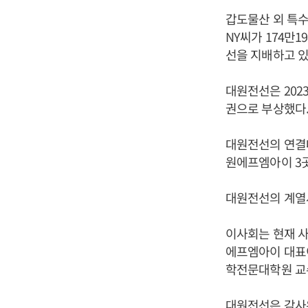
갑도물산 외 특
NY씨가 174만1
선을 지배하고 있
대원전선은 202
권으로 부상했다
대원전선의 연결대
원에프엠아이 3곳
대원전선의 계열사
이사회는 현재 사
에프엠아이 대표
학전문대학원 교수
대원전선은 감사위