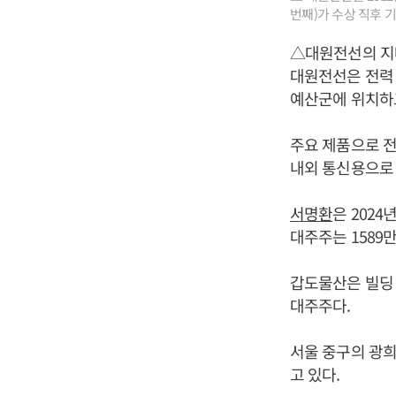
번째)가 수상 직후 
△대원전선의 
대원전선은 전력
예산군에 위치하고
주요 제품으로 전
내외 통신용으로 
서명환
은 2024
대주주는 1589만
갑도물산은 빌딩
대주주다.
서울 중구의 광희
고 있다.