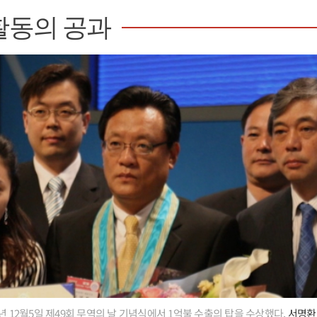
활동의 공과
년 12월5일 제49회 무역의 날 기념식에서 1억불 수출의 탑을 수상했다.
서명환