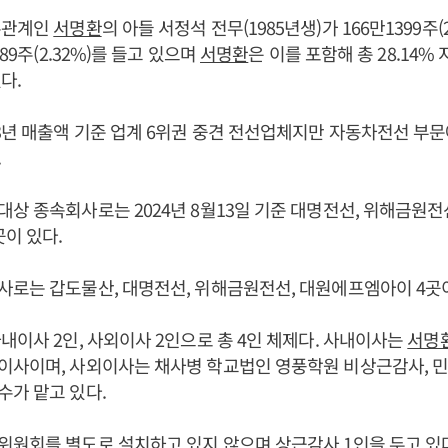
수관계인
서명환
의 아들 서정석 전무(1985년생)가 166만1399주(2.
989주(2.32%)를 들고 있으며
서명환
은 이를 포함해 총 28.14
다.
3년 매출액 기준 업계 6위권 중견 전선업체지만 자동차전선 부
.
상 종속회사로는 2024년 8월13일 기준 대명전선, 위해금원전선
이 있다.
로는 갑도물산, 대명전선, 위해금원전선, 대원에프엠아이 4곳이
내이사 2인, 사외이사 2인으로 총 4인 체제다. 사내이사는
서명
이사이며, 사외이사는 채사병 학교법인 영풍학원 비상근감사, 민
가 맡고 있다.
원회를 별도로 설치하고 있지 않으며 상근감사 1인을 두고 있다. 