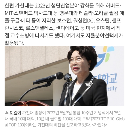
한편 가천대는 2023년 첨단산업분야 강화를 위해 하버드·
MIT·스탠퍼드·텍사드대 등 명문대와 테슬라·오라클·퀄컴·애
플·구글·메타 등이 자리한 보스턴, 워싱턴DC, 오스틴, 샌프
란시스코, 로스앤젤레스, 샌디에이고 등 미국 현지에서 직
접 교수초빙에 나서기도 했다. 여기서도 자율분야선택제가
활용됐다.
▲
이길여
가천대 총장이 2022년 5월3일 통합 10주년 기념식에서 ‘5년
내 국내 10대 대학, 10년 내 글로벌 100대 대학 도약’(2027 TOP 10, Glob
al TOP 100)이라는 가천대의 비전을 선포하고 있다. <가천대>