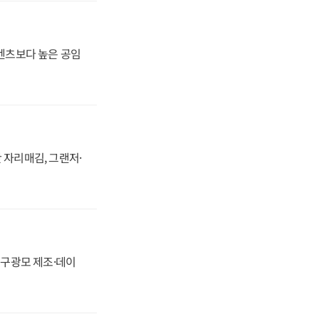
·벤츠보다 높은 공임
 자리매김, 그랜저·
화, 구광모 제조·데이