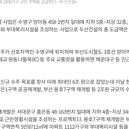
 1800가구 규모 주택을 공급한다. <두산건설>
사업은 수영구 망미동 458-2번지 일대에 지하 5층~지상 32층, 
구와 부대복리시설을 조성하는 사업으로 두산건설의 총 도급액은 7
 주거 선호지역인 수영구에 위치하며 부산도시철도 3호선 망미
안대교·원동나들목(IC) 등 주요 교통망을 활용하면 해운대구 등 인
신규 수주 목표를 창사 이래 최대인 6조 원으로 잡았는데 이날
은1구역 공공재개발, 부산 용호7구역 재개발 등 2조원 규모의 
개발은 서대문구 홍은동 48-163번지 일대에 지하 4층~지상 34층
 및 근린생활시설을 조성하는 프로젝트다. 용호7구역 재개발은 
일대 구역면적 5만8712㎡에 아파트 1112가구와 부대복리시설 등을