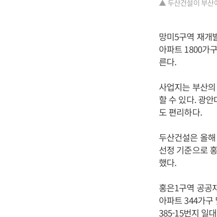
▲ 두산건설이 부산에
망미5구역 재개발 
아파트 1800가
른다.
사업지는 부산의
할 수 있다. 광
도 편리하다.
두산건설은 올해 
선정 기준으로 홍
했다.
홍은1구역 공공재
아파트 344가구
385-15번지 