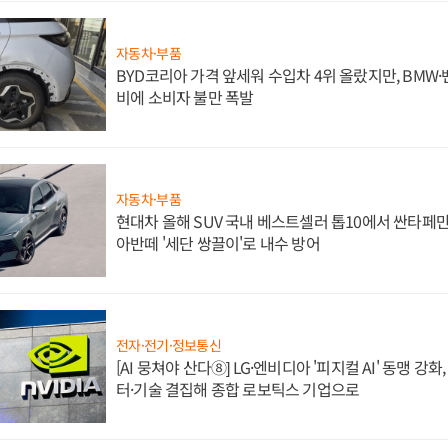
자동차·부품
BYD코리아 가격 앞세워 수입차 4위 올랐지만, BMW
비에 소비자 불만 폭발
자동차·부품
현대차 올해 SUV 국내 베스트셀러 톱10에서 싼타페만
아반떼 '세단 쌍끌이'로 내수 방어
전자·전기·정보통신
[AI 뭉쳐야 산다⑧] LG·엔비디아 '피지컬 AI' 동맹 강
터·기술 결집해 종합 로보틱스 기업으로