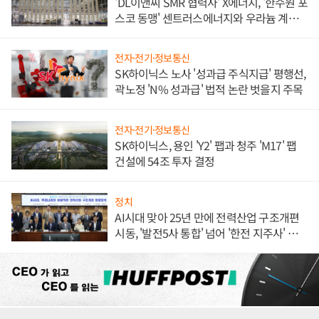
'DL이앤씨 SMR 협력사' X에너지, '한수원 포
스코 동맹' 센트러스에너지와 우라늄 계약
체결
전자·전기·정보통신
SK하이닉스 노사 '성과급 주식지급' 평행선,
곽노정 'N% 성과급' 법적 논란 벗을지 주목
전자·전기·정보통신
SK하이닉스, 용인 'Y2' 팹과 청주 'M17' 팹
건설에 54조 투자 결정
정치
AI시대 맞아 25년 만에 전력산업 구조개편
시동, '발전5사 통합' 넘어 '한전 지주사' 재편
론도