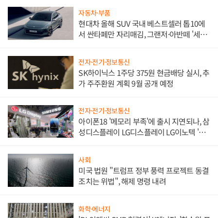
자동차·부품
현대차 올해 SUV 국내 베스트셀러 톱10에
서 싼타페만 자리매김, 그랜저·아반떼 '세단
쌍끌이'로 내수 방어
전자·전기·정보통신
SK하이닉스 1주당 375원 현금배당 실시, 추
가 주주환원 계획 9월 공개 예정
전자·전기·정보통신
아이폰18 '메모리 부족'에 출시 지연되나, 삼
성디스플레이 LG디스플레이 LG이노텍 '탈
애플' 수익 다각화 속도
사회
미국 법원 "트럼프 정부 풍력 프로젝트 동결
조치는 위법", 해제 명령 내려
화학·에너지