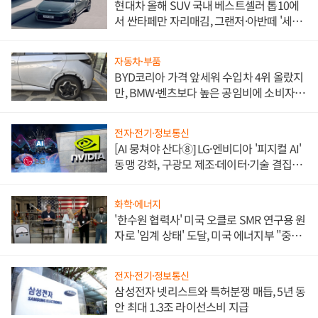
현대차 올해 SUV 국내 베스트셀러 톱10에
서 싼타페만 자리매김, 그랜저·아반떼 '세단
쌍끌이'로 내수 방어
자동차·부품
BYD코리아 가격 앞세워 수입차 4위 올랐지
만, BMW·벤츠보다 높은 공임비에 소비자
불만 폭발
전자·전기·정보통신
[AI 뭉쳐야 산다⑧] LG·엔비디아 '피지컬 AI'
동맹 강화, 구광모 제조·데이터·기술 결집
해 종합 로보틱스 기업으로
화학·에너지
'한수원 협력사' 미국 오클로 SMR 연구용 원
자로 '임계 상태' 도달, 미국 에너지부 "중요
한 이정표"
전자·전기·정보통신
삼성전자 넷리스트와 특허분쟁 매듭, 5년 동
안 최대 1.3조 라이선스비 지급