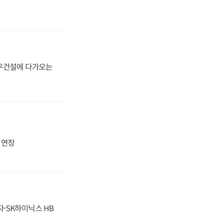
대우건설에 다가오는
지 연장
자·SK하이닉스 HB