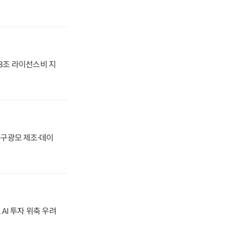
.3조 라이선스비 지
화, 구광모 제조·데이
 AI 투자 위축 우려