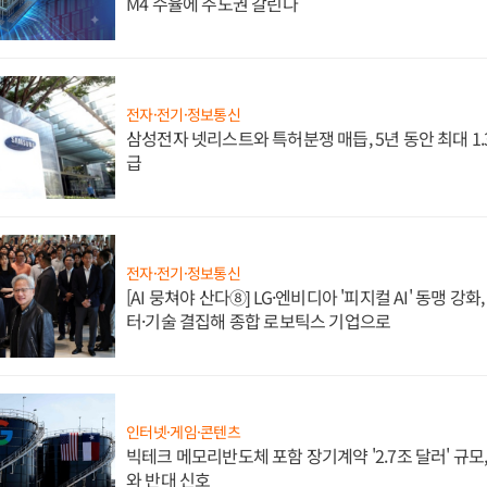
M4 수율에 주도권 갈린다
전자·전기·정보통신
삼성전자 넷리스트와 특허분쟁 매듭, 5년 동안 최대 1
급
전자·전기·정보통신
[AI 뭉쳐야 산다⑧] LG·엔비디아 '피지컬 AI' 동맹 강
터·기술 결집해 종합 로보틱스 기업으로
인터넷·게임·콘텐츠
빅테크 메모리반도체 포함 장기계약 '2.7조 달러' 규모,
와 반대 신호