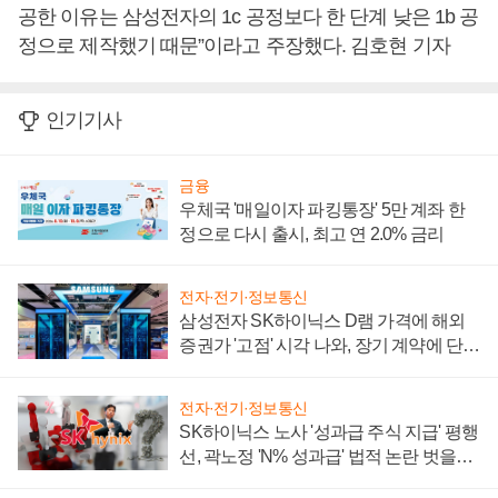
공한 이유는 삼성전자의 1c 공정보다 한 단계 낮은 1b 공
정으로 제작했기 때문”이라고 주장했다. 김호현 기자
인기기사
금융
우체국 '매일이자 파킹통장' 5만 계좌 한
정으로 다시 출시, 최고 연 2.0% 금리
전자·전기·정보통신
삼성전자 SK하이닉스 D램 가격에 해외
증권가 '고점' 시각 나와, 장기 계약에 단점
부각
전자·전기·정보통신
SK하이닉스 노사 '성과급 주식 지급' 평행
선, 곽노정 'N% 성과급' 법적 논란 벗을지
주목