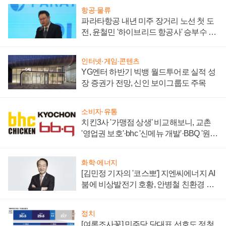
항공·물류
파라타항공 내년 미주 장거리 노선 첫 도
전, 윤철민 '하이브리드 항공사' 승부수 통
할까
인터넷·게임·콘텐츠
YG엔터 하반기 빅뱅 월드투어로 실적 성
장 증권가 전망, 신인 보이그룹도 주목
소비자·유통
치킨3사 '가맹점 상생' 비교해보니, 교촌
'영업권 보호'·bhc '신메뉴 개발'·BBQ '원가
부담'
화학·에너지
[김민정 기자의 '코스뽀'] 지엔씨에너지 AI
붐에 비상발전기 호황, 안병철 친환경 에
너지 발전전문기업 향한다
정치
[여론조사꽃] 민주당 당대표 선호도 정청