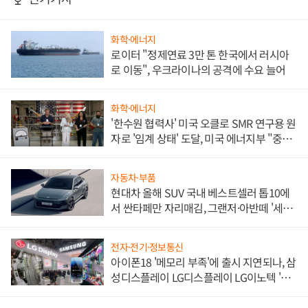
화학·에너지
로이터 "정제연료 3만 톤 한국에서 러시아
로 이동", 우크라이나의 공격에 수요 늘어
화학·에너지
'한수원 협력사' 미국 오클로 SMR 연구용 원
자로 '임계 상태' 도달, 미국 에너지부 "중요
한 이정표"
자동차·부품
현대차 올해 SUV 국내 베스트셀러 톱10에
서 싼타페만 자리매김, 그랜저·아반떼 '세단
쌍끌이'로 내수 방어
전자·전기·정보통신
아이폰18 '메모리 부족'에 출시 지연되나, 삼
성디스플레이 LG디스플레이 LG이노텍 '탈
애플' 수익 다각화 속도