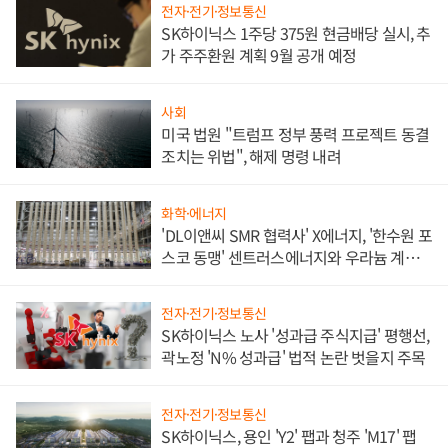
전자·전기·정보통신
SK하이닉스 1주당 375원 현금배당 실시, 추
가 주주환원 계획 9월 공개 예정
사회
미국 법원 "트럼프 정부 풍력 프로젝트 동결
조치는 위법", 해제 명령 내려
화학·에너지
'DL이앤씨 SMR 협력사' X에너지, '한수원 포
스코 동맹' 센트러스에너지와 우라늄 계약
체결
전자·전기·정보통신
SK하이닉스 노사 '성과급 주식지급' 평행선,
곽노정 'N% 성과급' 법적 논란 벗을지 주목
전자·전기·정보통신
SK하이닉스, 용인 'Y2' 팹과 청주 'M17' 팹