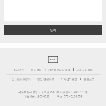
PC버전
회사소개
윤리강령
개인정보처리방침
이용자위원회
청소년보호정책
정정·반론보도
기사심의규정
불편신고
서울특별시 성동구 성수일로 39-34 서울숲더스페이스 12층
대표전화 : 1800-6522
팩스 : 070-4015-8658