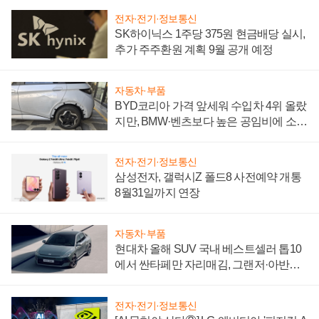
전자·전기·정보통신
SK하이닉스 1주당 375원 현금배당 실시,
추가 주주환원 계획 9월 공개 예정
자동차·부품
BYD코리아 가격 앞세워 수입차 4위 올랐
지만, BMW·벤츠보다 높은 공임비에 소비
자 불만 폭발
전자·전기·정보통신
삼성전자, 갤럭시Z 폴드8 사전예약 개통
8월31일까지 연장
자동차·부품
현대차 올해 SUV 국내 베스트셀러 톱10
에서 싼타페만 자리매김, 그랜저·아반떼
'세단 쌍끌이'로 내수 방어
전자·전기·정보통신