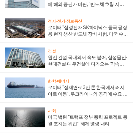
에 해외 증권가 비판, "반도체 호황 지속
성 의문"
전자·전기·정보통신
로이터 "삼성전자 SK하이닉스 중국 공장
용 현지 생산 반도체 장비 시험, 미국 수출
통제 대비"
건설
원전 건설 국내외서 속도 붙어, 삼성물산·
현대건설·대우건설에 다가오는 '약속의
시간'
화학·에너지
로이터 "정제연료 3만 톤 한국에서 러시
아로 이동", 우크라이나의 공격에 수요 늘
어
사회
미국 법원 "트럼프 정부 풍력 프로젝트 동
결 조치는 위법", 해제 명령 내려