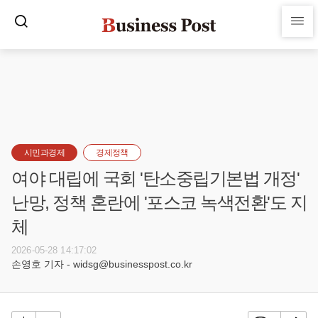
시민과경제
경제정책
여야 대립에 국회 '탄소중립기본법 개정'
난망, 정책 혼란에 '포스코 녹색전환'도 지
체
2026-05-28 14:17:02
손영호 기자 - widsg@businesspost.co.kr