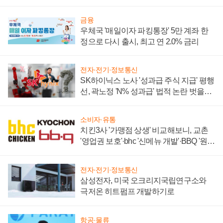
금융
우체국 '매일이자 파킹통장' 5만 계좌 한
정으로 다시 출시, 최고 연 2.0% 금리
전자·전기·정보통신
SK하이닉스 노사 '성과급 주식 지급' 평행
선, 곽노정 'N% 성과급' 법적 논란 벗을지
주목
소비자·유통
치킨3사 '가맹점 상생' 비교해보니, 교촌
'영업권 보호'·bhc '신메뉴 개발'·BBQ '원가
부담'
전자·전기·정보통신
삼성전자, 미국 오크리지국립연구소와
극저온 히트펌프 개발하기로
항공·물류