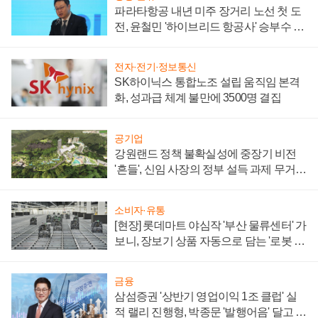
파라타항공 내년 미주 장거리 노선 첫 도
전, 윤철민 '하이브리드 항공사' 승부수 통
할까
전자·전기·정보통신
SK하이닉스 통합노조 설립 움직임 본격
화, 성과급 체계 불만에 3500명 결집
공기업
강원랜드 정책 불확실성에 중장기 비전
'흔들', 신임 사장의 정부 설득 과제 무거워
져
소비자·유통
[현장] 롯데마트 야심작 '부산 물류센터' 가
보니, 장보기 상품 자동으로 담는 '로봇 40
0대' 장관
금융
삼섬증권 '상반기 영업이익 1조 클럽' 실
적 랠리 진행형, 박종문 '발행어음' 달고 연