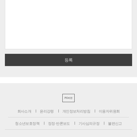
PC버전
회사소개
윤리강령
개인정보처리방침
이용자위원회
청소년보호정책
정정·반론보도
기사심의규정
불편신고