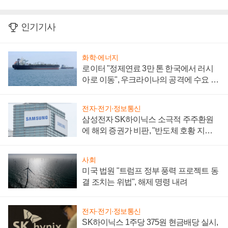
인기기사
화학·에너지
로이터 "정제연료 3만 톤 한국에서 러시
아로 이동", 우크라이나의 공격에 수요 늘
어
전자·전기·정보통신
삼성전자 SK하이닉스 소극적 주주환원
에 해외 증권가 비판, "반도체 호황 지속
성 의문"
사회
미국 법원 "트럼프 정부 풍력 프로젝트 동
결 조치는 위법", 해제 명령 내려
전자·전기·정보통신
SK하이닉스 1주당 375원 현금배당 실시,