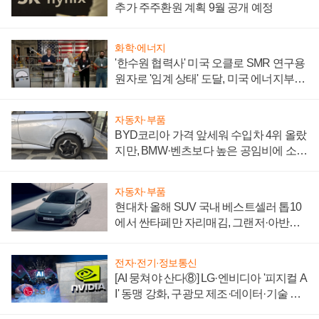
추가 주주환원 계획 9월 공개 예정
화학·에너지
'한수원 협력사' 미국 오클로 SMR 연구용
원자로 '임계 상태' 도달, 미국 에너지부
"중요한 이정표"
자동차·부품
BYD코리아 가격 앞세워 수입차 4위 올랐
지만, BMW·벤츠보다 높은 공임비에 소비
자 불만 폭발
자동차·부품
현대차 올해 SUV 국내 베스트셀러 톱10
에서 싼타페만 자리매김, 그랜저·아반떼
'세단 쌍끌이'로 내수 방어
전자·전기·정보통신
[AI 뭉쳐야 산다⑧] LG·엔비디아 '피지컬 A
I' 동맹 강화, 구광모 제조·데이터·기술 결
집해 종합 로보틱스 기업으로