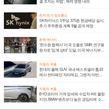
결 조치는 위법", 해제 명령 내려
전자·전기·정보통신
SK하이닉스 1주당 375원 현금배당 실시,
추가 주주환원 계획 9월 공개 예정
화학·에너지
'한수원 협력사' 미국 오클로 SMR 연구용
원자로 '임계 상태' 도달, 미국 에너지부
"중요한 이정표"
자동차·부품
현대차 올해 SUV 국내 베스트셀러 톱10
에서 싼타페만 자리매김, 그랜저·아반떼
'세단 쌍끌이'로 내수 방어
자동차·부품
BYD코리아 가격 앞세워 수입차 4위 올랐
지만, BMW·벤츠보다 높은 공임비에 소비
자 불만 폭발