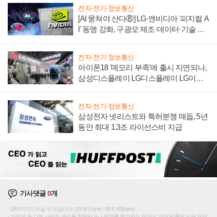
전자·전기·정보통신
[AI 뭉쳐야 산다⑧] LG·엔비디아 '피지컬 A
I' 동맹 강화, 구광모 제조·데이터·기술 결
집해 종합 로보틱스 기업으로
전자·전기·정보통신
아이폰18 '메모리 부족'에 출시 지연되나,
삼성디스플레이 LG디스플레이 LG이노
텍 '탈애플' 수익 다각화 속도
전자·전기·정보통신
삼성전자 넷리스트와 특허분쟁 매듭, 5년
동안 최대 1.3조 라이선스비 지급
기사댓글
0
개
200자까지 쓰실 수 있습니다. (현재 0 byte / 최대 400byte)
저작권 등 다른 사람의 권리를 침해하거나 명예를 훼손하는 댓글은 관련 법률에 의해 제재